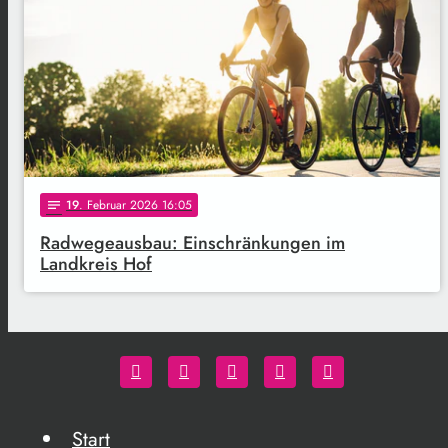
19
. Februar 2026 16:05
notes
Radwegeausbau: Einschränkungen im
Landkreis Hof
Start