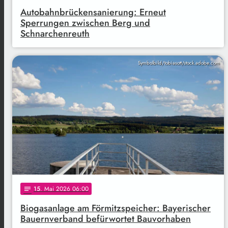
Autobahnbrückensanierung: Erneut
Sperrungen zwischen Berg und
Schnarchenreuth
Symbolbild/tobiasott/stock.adobe.com
15
. Mai 2026 06:00
notes
Biogasanlage am Förmitzspeicher: Bayerischer
Bauernverband befürwortet Bauvorhaben