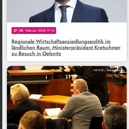
28
. Februar 2026 11:14
notes
Regionale Wirtschaftsansiedlungspolitik im
ländlichen Raum: Ministerpräsident Kretschmer
zu Besuch in Oelsnitz
NEWS5 / Stephan Fricke