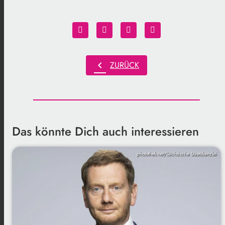
chevron_left
ZURÜCK
Das könnte Dich auch interessieren
photothek.net/Sächsische Staatskanzlei