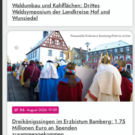
Waldumbau und Kahlflächen: Drittes
Waldsymposium der Landkreise Hof und
Wunsiedel
Pressestelle Erzbistum Bamberg/Patricia Achter
06
. August 2026 17:09
notes
Dreikönigssingen im Erzbistum Bamberg: 1,75
Millionen Euro an Spenden
zusammengekommen