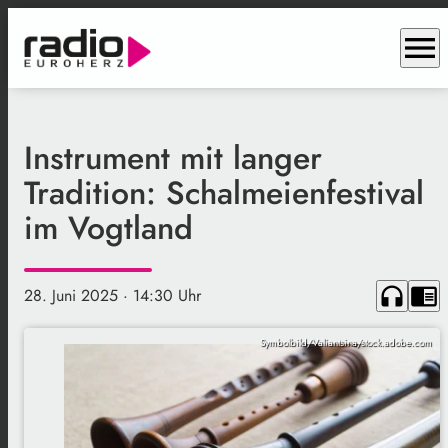
menu
Instrument mit langer
Tradition: Schalmeienfestival
im Vogtland
headphones
chrome_reader_mode
28. Juni 2025
· 14:30 Uhr
Symbolbild/Valiantsina/stock.adobe.com