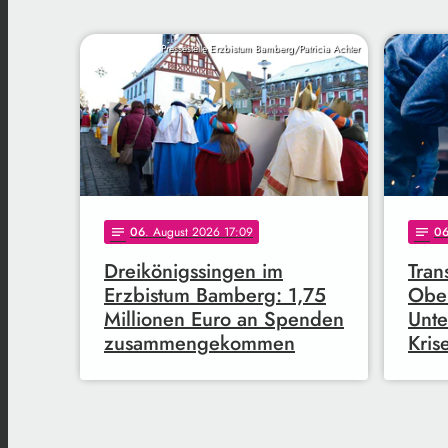
Pressestelle Erzbistum Bamberg/Patricia Achter
06
. August 2026 17:09
0
notes
notes
Dreikönigssingen im
Tran
Erzbistum Bamberg: 1,75
Ober
Millionen Euro an Spenden
Unte
zusammengekommen
Kris