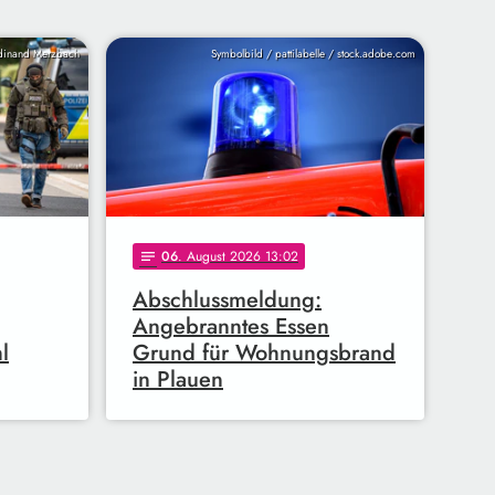
inand Merzbach
Symbolbild / pattilabelle / stock.adobe.com
06
. August 2026 13:02
notes
Abschlussmeldung:
Angebranntes Essen
l
Grund für Wohnungsbrand
in Plauen