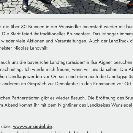
 die über 30 Brunnen in der Wunsiedler Innenstadt wieder mit bu
ie Stadt feiert ihr traditionelles Brunnenfest. Das ist sogar immate
es wieder viele Aktionen und Veranstaltungen. Auch der LandTruck 
eister Nicolas Lahovnik:
 auch uns die bayerische Landtagspräsidentin Ilse Aigner besuche
nachmittag. Ich würde mich freuen, wenn wir uns da sehen. Die 
hen Landtags werden vor Ort sein und eben auch die Landtagspräsi
er anderem im Gespräch zur Demokratie in den Kommunen vor Ort.
chen Partnerstädten gibt es wieder Besuch. Die Eröffnung des Brun
m Abend kommt ihr mit dem Nightliner des Landkreises Wunsiedel 
 über:
www.wunsiedel.de
.