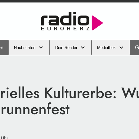
en
G
Nachrichten
Dein Sender
Mediathek
rielles Kulturerbe: W
Brunnenfest
 Uhr