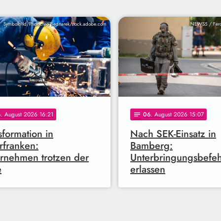
Symbolbild/Photocreo Bednarek/stock.adobe.com
NEWS5 / Ferd
6
. August 2026 16:21
06
. August 2026 15:07
notes
sformation in
Nach SEK-Einsatz in
franken:
Bamberg:
rnehmen trotzen der
Unterbringungsbefeh
e
erlassen