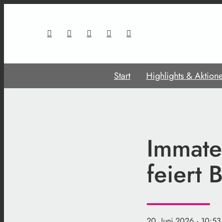
Start
Highlights & Aktion
Immate
feiert 
20. Juni 2026
· 10:53