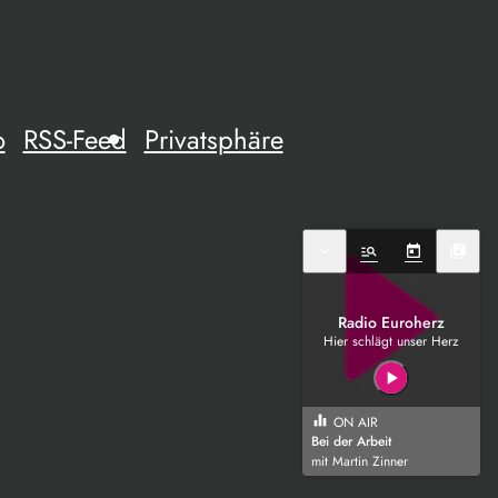
o
RSS-Feed
Privatsphäre
expand_more
manage_search
today
library_music
Radio Euroherz
Hier schlägt unser Herz
play_arrow
equalizer
ON AIR
Bei der Arbeit
mit Martin Zinner