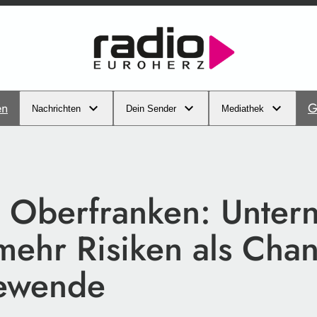
en
G
Nachrichten
Dein Sender
Mediathek
r Oberfranken: Unte
mehr Risiken als Chan
ewende