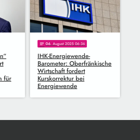
06
. August 2025 06:36
notes
en“
IHK-Energiewende-
rt
Barometer: Oberfränkische
Wirtschaft fordert
 für
Kurskorrektur bei
Energiewende