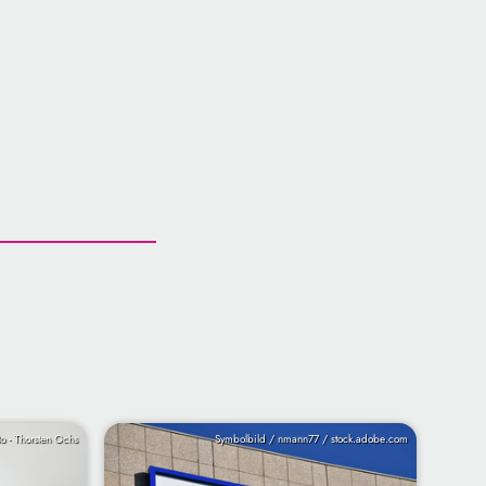
 - Thorsten Ochs
Symbolbild / nmann77 / stock.adobe.com