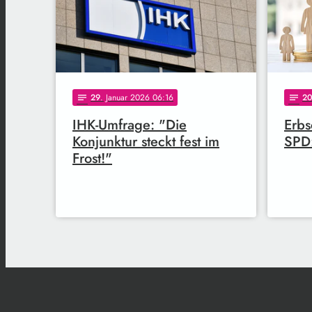
29
. Januar 2026 06:16
2
notes
notes
IHK-Umfrage: "Die
Erbs
Konjunktur steckt fest im
SPD:
Frost!"