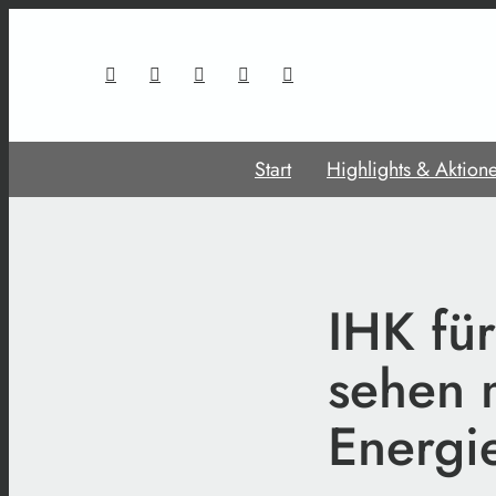
Start
Highlights & Aktion
IHK fü
sehen 
Energi