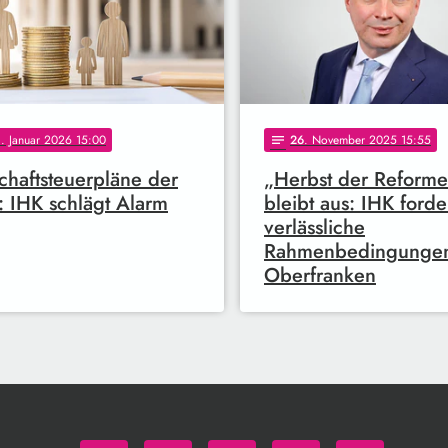
0
. Januar 2026 15:00
26
. November 2025 15:55
notes
chaftsteuerpläne der
„Herbst der Reform
 IHK schlägt Alarm
bleibt aus: IHK forde
verlässliche
Rahmenbedingungen
Oberfranken