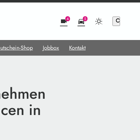
4
5
videocam
directions_car
search
utschein-Shop
Jobbox
Kontakt
rnehmen
cen in