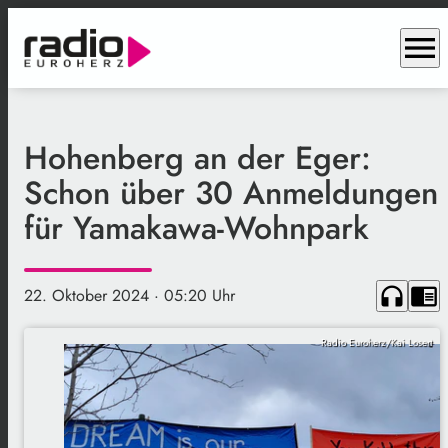
menu
Hohenberg an der Eger:
Schon über 30 Anmeldungen
für Yamakawa-Wohnpark
headphones
chrome_reader_mode
22. Oktober 2024
· 05:20 Uhr
Radio Euroherz/Kai Losert