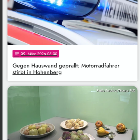
09
. März 2026 05:00
notes
Gegen Hauswand geprallt: Motorradfahrer
stirbt in Hohenberg
Radio Euroherz/Thomas Ploß