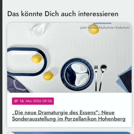
Das könnte Dich auch interessieren
Justin Wendel, Hochschule Niederrhein
16
. Mai 2026 09:06
notes
„Die neue Dramaturgie des Essens": Neue
Sonderausstellung im Porzellanikon Hohenberg