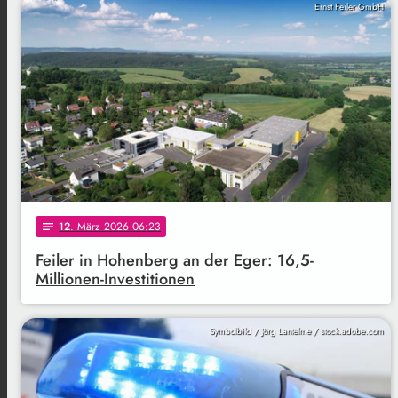
Ernst Feiler GmbH
12
. März 2026 06:23
notes
Feiler in Hohenberg an der Eger: 16,5-
Millionen-Investitionen
Symbolbild / Jörg Lantelme / stock.adobe.com