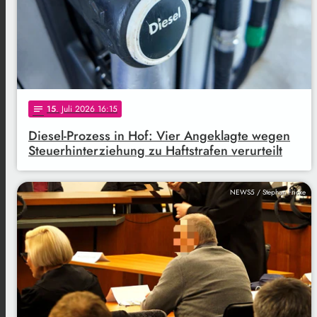
15
. Juli 2026 16:15
notes
Diesel-Prozess in Hof: Vier Angeklagte wegen
Steuerhinterziehung zu Haftstrafen verurteilt
NEWS5 / Stephan Fricke