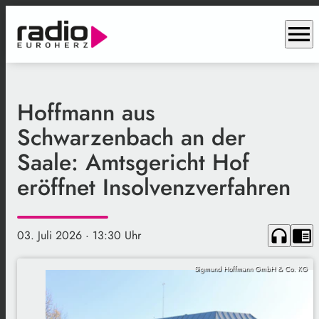
menu
Hoffmann aus
Schwarzenbach an der
Saale: Amtsgericht Hof
eröffnet Insolvenzverfahren
headphones
chrome_reader_mode
03. Juli 2026
· 13:30 Uhr
Sigmund Hoffmann GmbH & Co. KG