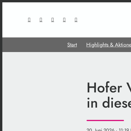
Start
Highlights & Aktion
Hofer V
in dies
20. Juni 2026
· 11:19