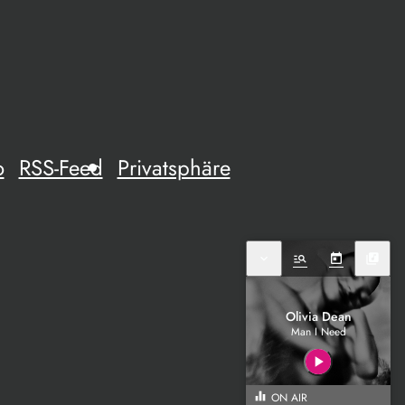
o
RSS-Feed
Privatsphäre
expand_more
manage_search
today
library_music
Olivia Dean
Man I Need
play_arrow
equalizer
ON AIR