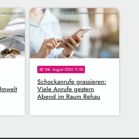
/ stock.adobe.com
Symbolbild/sitthiphong/stock.adobe.com
06
. August 2026 11:30
notes
Schockanrufe grassieren:
 Umwelt
Viele Anrufe gestern
Abend im Raum Rehau