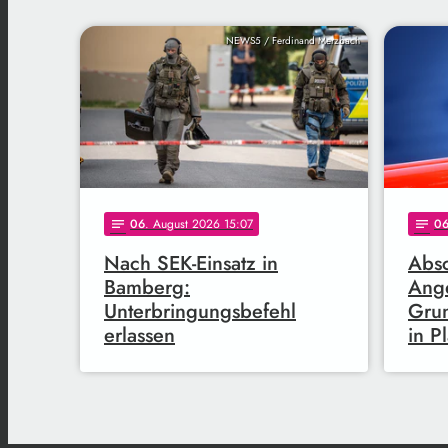
NEWS5 / Ferdinand Merzbach
06
. August 2026 15:07
0
notes
notes
Nach SEK-Einsatz in
Abs
Bamberg:
Ange
Unterbringungsbefehl
Gru
erlassen
in P