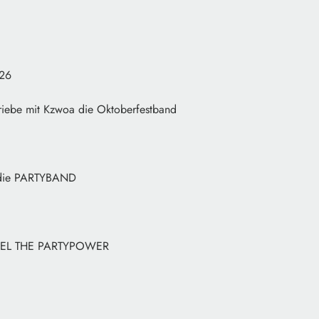
026
riebe mit Kzwoa die Oktoberfestband
k die PARTYBAND
 FEEL THE PARTYPOWER