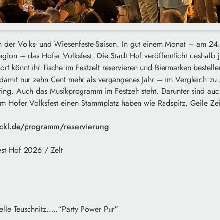
in der Volks- und Wiesenfeste-Saison. In gut einem Monat – am 24. 
egion – das Hofer Volksfest. Die Stadt Hof veröffentlicht deshalb j
fort könnt ihr Tische im Festzelt reservieren und Biermarken bestell
damit nur zehn Cent mehr als vergangenes Jahr – im Vergleich zu a
ring. Auch das Musikprogramm im Festzelt steht. Darunter sind auc
em Hofer Volksfest einen Stammplatz haben wie Radspitz, Geile Zei
eckl.de/programm/reservierung
st Hof 2026 / Zelt
elle Teuschnitz…..“Party Power Pur“