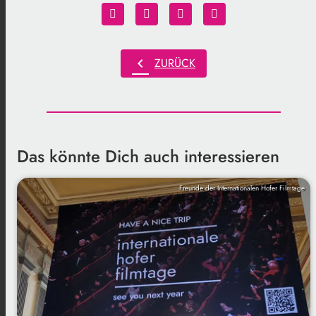
chevron_left
ZURÜCK
Das könnte Dich auch interessieren
Freunde der Internationalen Hofer Filmtage