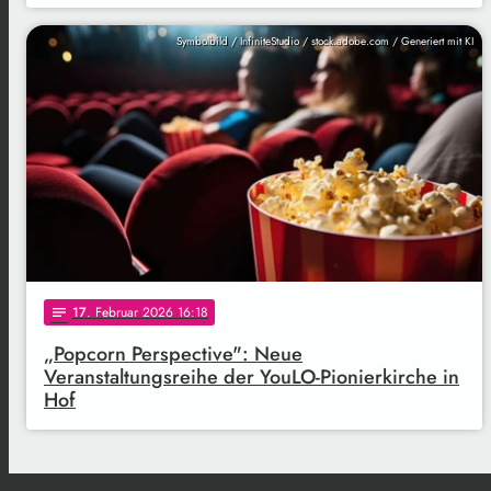
Symbolbild / InfiniteStudio / stock.adobe.com / Generiert mit KI
17
. Februar 2026 16:18
notes
„Popcorn Perspective": Neue
Veranstaltungsreihe der YouLO-Pionierkirche in
Hof