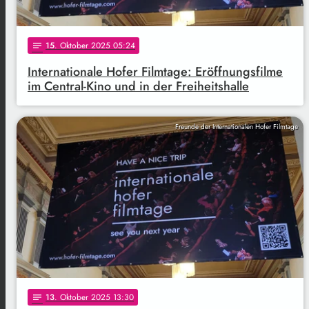
15
. Oktober 2025 05:24
notes
Internationale Hofer Filmtage: Eröffnungsfilme
im Central-Kino und in der Freiheitshalle
Freunde der Internationalen Hofer Filmtage
13
. Oktober 2025 13:30
notes