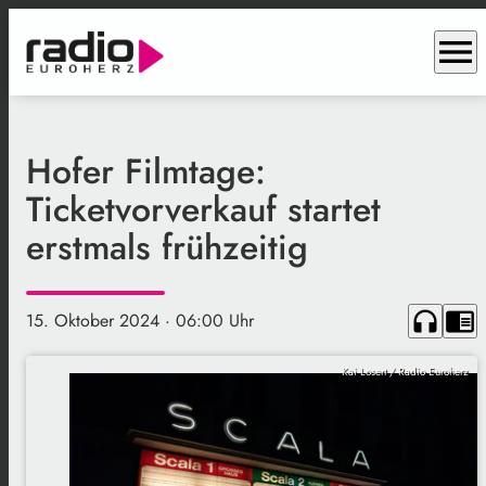
menu
Hofer Filmtage:
Ticketvorverkauf startet
erstmals frühzeitig
headphones
chrome_reader_mode
15. Oktober 2024
· 06:00 Uhr
Kai Losert / Radio Euroherz