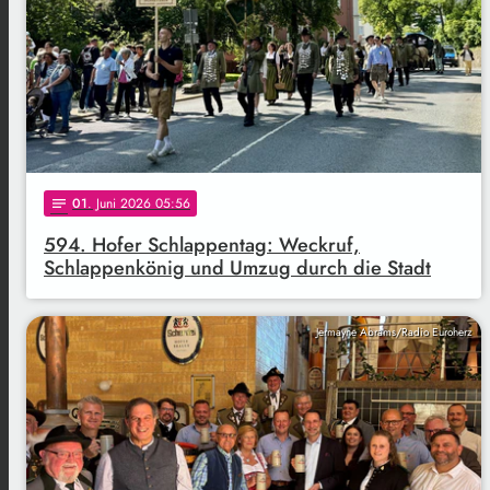
01
. Juni 2026 05:56
notes
594. Hofer Schlappentag: Weckruf,
Schlappenkönig und Umzug durch die Stadt
Jermayne Abrams/Radio Euroherz