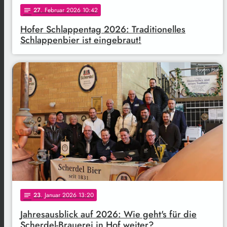
27
. Februar 2026 10:42
notes
Hofer Schlappentag 2026: Traditionelles
Schlappenbier ist eingebraut!
Bayern Hof
23
. Januar 2026 13:20
notes
Jahresausblick auf 2026: Wie geht's für die
Scherdel-Brauerei in Hof weiter?