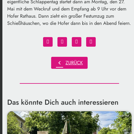
eigentliche Schlappentag startet dann am Montag, den 27.
Mai mit dem Weckruf und dem Empfang ab 9 Uhr vor dem
Hofer Rathaus. Dann zieht ein großer Festumzug zum
Schießhäuschen, wo die Hofer dann bis in den Abend feiern.
chevron_left
ZURÜCK
Das könnte Dich auch interessieren
Stadt Hof