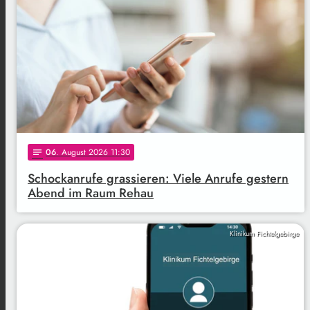
06
. August 2026 11:30
notes
Schockanrufe grassieren: Viele Anrufe gestern
Abend im Raum Rehau
Klinikum Fichtelgebirge