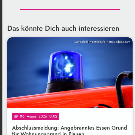
Das könnte Dich auch interessieren
Symbolbild / pattilabelle / stock.adobe.com
06
. August 2026 13:02
notes
Abschlussmeldung: Angebranntes Essen Grund
für Wohnungsbrand in Plauen