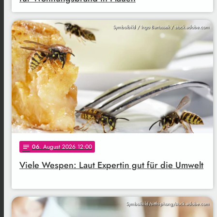
Symbolbild / Ingo Bartussek / stock.adobe.com
06
. August 2026 12:00
notes
Viele Wespen: Laut Expertin gut für die Umwelt
Symbolbild/sitthiphong/stock.adobe.com