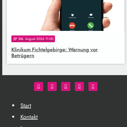
06
. August 2026 11:00
notes
Klinikum Fichtelgebirge: Warnung vor
Betrügern
Start
Kontakt