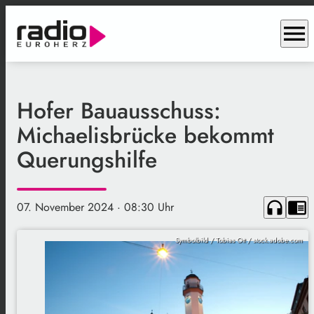
menu
Hofer Bauausschuss:
Michaelisbrücke bekommt
Querungshilfe
headphones
chrome_reader_mode
07. November 2024
· 08:30 Uhr
Symbolbild / Tobias Ott / stock.adobe.com