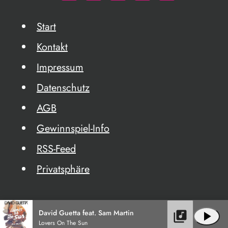
Start
Kontakt
Impressum
Datenschutz
AGB
Gewinnspiel-Info
RSS-Feed
Privatsphäre
David Guetta feat. Sam Martin
library_music
play_arrow
Lovers On The Sun