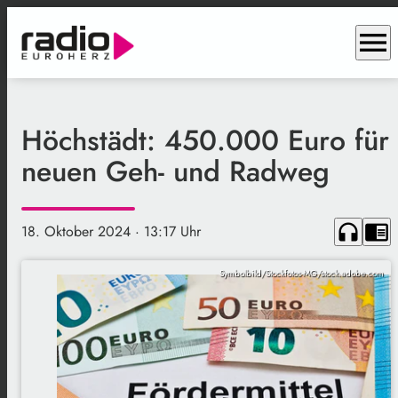
menu
Höchstädt: 450.000 Euro für
neuen Geh- und Radweg
headphones
chrome_reader_mode
18. Oktober 2024
· 13:17 Uhr
Symbolbild/Stockfotos-MG/stock.adobe.com