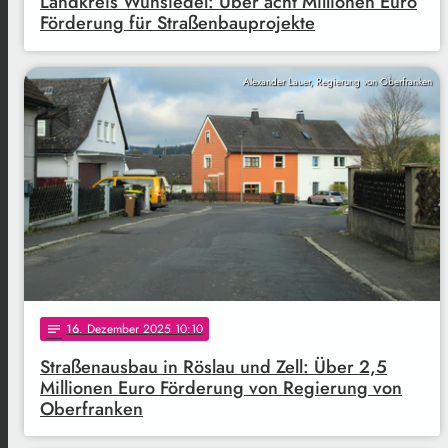
Landkreis Wunsiedel: Über acht Millionen Euro
Förderung für Straßenbauprojekte
Alexander Lauer, Regierung von Oberfranken
16
. Dezember 2025 10:10
notes
Straßenausbau in Röslau und Zell: Über 2,5
Millionen Euro Förderung von Regierung von
Oberfranken