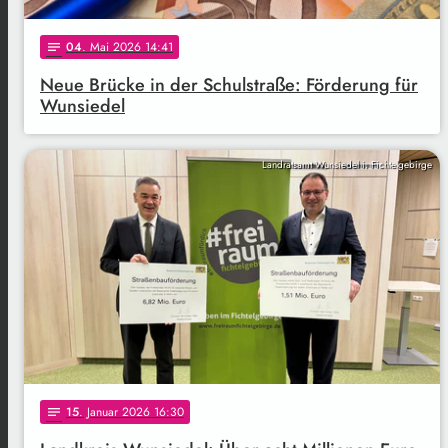
04
. Mai 2026 14:41
notes
Neue Brücke in der Schulstraße: Förderung für
Wunsiedel
Landratsamt Wunsiedel i. Fichtelgebirge
15
. Januar 2026 16:30
notes