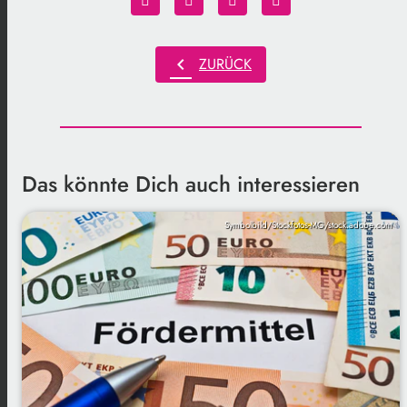
chevron_left
ZURÜCK
Das könnte Dich auch interessieren
Symbolbild/Stockfotos-MG/stock.adobe.com