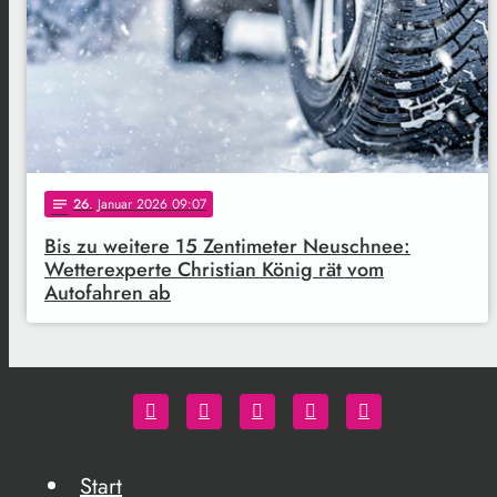
26
. Januar 2026 09:07
notes
Bis zu weitere 15 Zentimeter Neuschnee:
Wetterexperte Christian König rät vom
Autofahren ab
Start