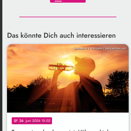
Das könnte Dich auch interessieren
Symbolbild / mbruxelle / stock.adobe.com
26
. Juni 2026 15:02
notes