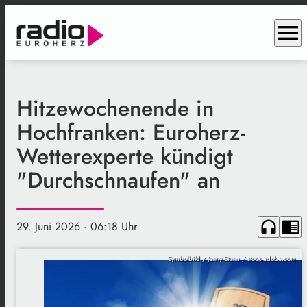
menu
Hitzewochenende in
Hochfranken: Euroherz-
Wetterexperte kündigt
"Durchschnaufen" an
headphones
chrome_reader_mode
29. Juni 2026
· 06:18 Uhr
Symbolbild / Jenny Sturm / stock.adobe.com