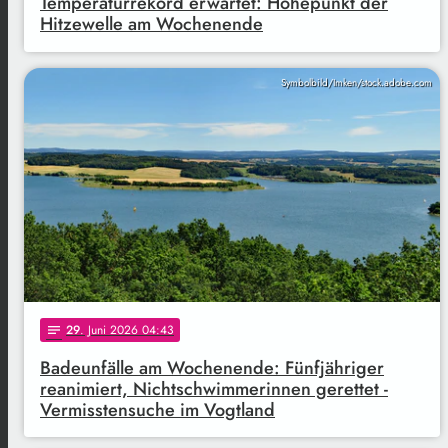
Temperaturrekord erwartet: Höhepunkt der
Hitzewelle am Wochenende
Symbolbild/Imken/stock.adobe.com
29
. Juni 2026 04:43
notes
Badeunfälle am Wochenende: Fünfjähriger
reanimiert, Nichtschwimmerinnen gerettet -
Vermisstensuche im Vogtland