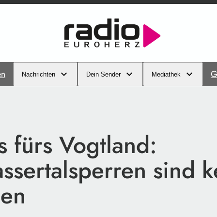
en
G
Nachrichten
Dein Sender
Mediathek
 fürs Vogtland:
ssertalsperren sind k
een