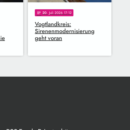
20
. Juli 2026 17:12
notes
Vogtlandkreis:
Sirenenmodernisierung
ie
geht voran