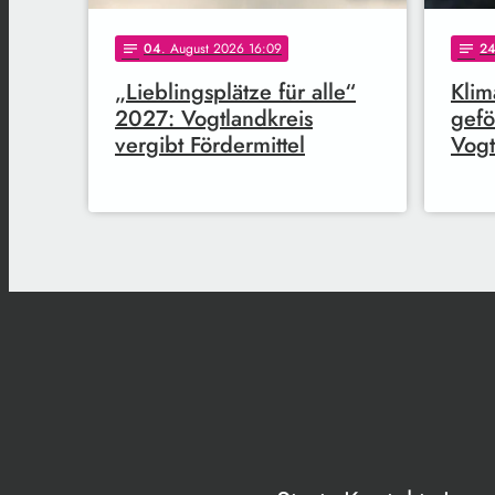
04
. August 2026 16:09
2
notes
notes
„Lieblingsplätze für alle“
Klim
2027: Vogtlandkreis
gefö
vergibt Fördermittel
Vogt