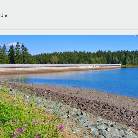
 Uhr
Sy