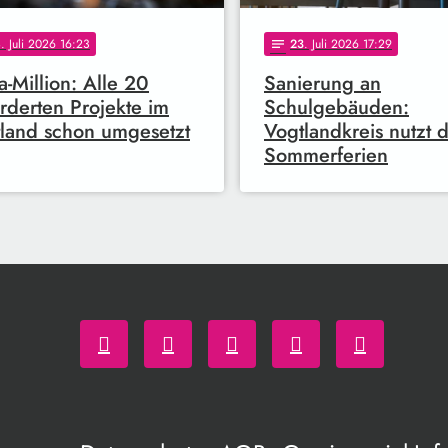
4
. Juli 2026 16:23
23
. Juli 2026 17:29
notes
a-Million: Alle 20
Sanierung an
rderten Projekte im
Schulgebäuden:
land schon umgesetzt
Vogtlandkreis nutzt d
Sommerferien