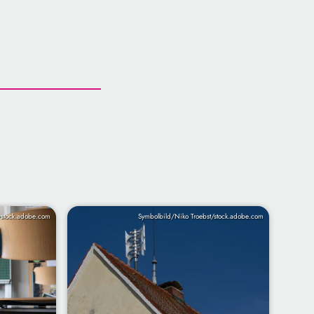
/ stock.adobe.com
Symbolbild/Niko Troebst/stock.adobe.com