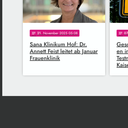
21
. November 2025 05:08
0
notes
notes
Sana Klinikum Hof: Dr.
Gesc
Annett Feist leitet ab Januar
en i
Frauenklinik
Test
Kais