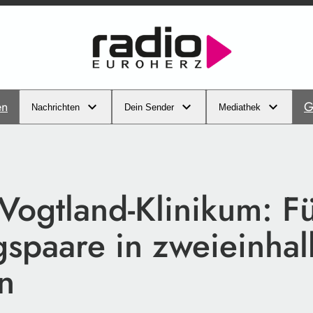
en
G
Nachrichten
Dein Sender
Mediathek
Vogtland-Klinikum: F
gspaare in zweieinhal
n