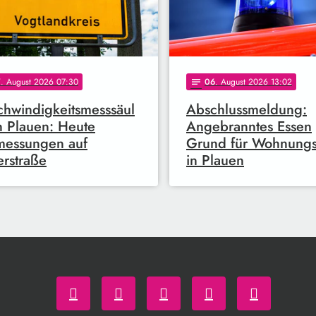
7
. August 2026 07:30
06
. August 2026 13:02
notes
hwindigkeitsmesssäul
Abschlussmeldung:
n Plauen: Heute
Angebranntes Essen
messungen auf
Grund für Wohnung
erstraße
in Plauen