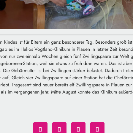
 Kindes ist für Eltern ein ganz besonderer Tag. Besonders groß is
gab es im Helios Vogtland-Klinikum in Plauen in letzter Zeit besonde
lb von nur zweieinhalb Wochen gleich fünf Zwillingspaare zur Wel
geborenen-Station, weil sie etwas zu früh dran waren. Das ist abe
 Die Gebärmutter ist bei Zwillingen stärker belastet. Dadurch tret
 auf. Gleich vier Zwillingspaare auf einer Station hat die Chefärzt
erlebt. Insgesamt sind heuer bereits elf Zwillingspaare in Plauen 
e als im vergangenen Jahr. Mitte August konnte das Klinikum auße