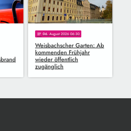
06
. August 2026 06:30
notes
Weisbachscher Garten: Ab
kommenden Frühjahr
sbrand
wieder öffentlich
zugänglich