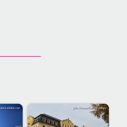
/ stock.adobe.com
Julia Krause/Radio Euroherz