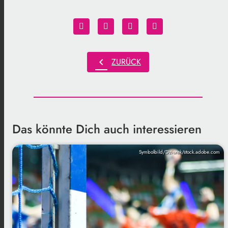
chevron_left
ZURÜCK
Das könnte Dich auch interessieren
Symbolbild/Dziurek/stock.adobe.com