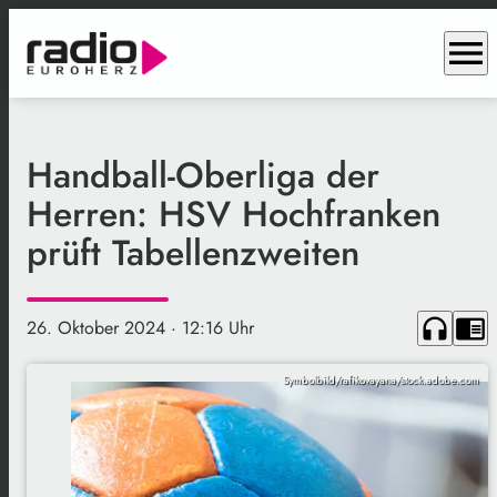
menu
Handball-Oberliga der
Herren: HSV Hochfranken
prüft Tabellenzweiten
headphones
chrome_reader_mode
26. Oktober 2024
· 12:16 Uhr
Symbolbild/rafikovayana/stock.adobe.com