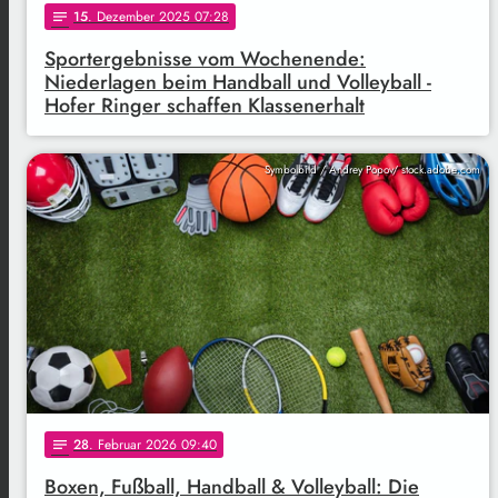
15
. Dezember 2025 07:28
notes
Sportergebnisse vom Wochenende:
Niederlagen beim Handball und Volleyball -
Hofer Ringer schaffen Klassenerhalt
Symbolbild / Andrey Popov/ stock.adobe.com
28
. Februar 2026 09:40
notes
Boxen, Fußball, Handball & Volleyball: Die