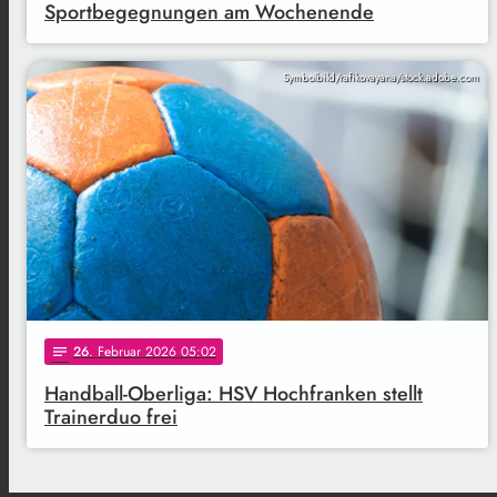
Sportbegegnungen am Wochenende
Symbolbild/rafikovayana/stock.adobe.com
26
. Februar 2026 05:02
notes
Handball-Oberliga: HSV Hochfranken stellt
Trainerduo frei