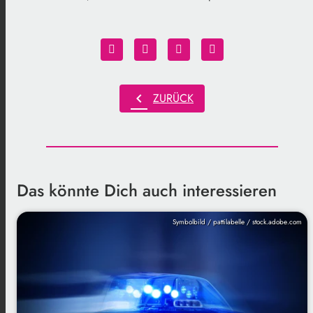
chevron_left
ZURÜCK
Das könnte Dich auch interessieren
Symbolbild / pattilabelle / stock.adobe.com