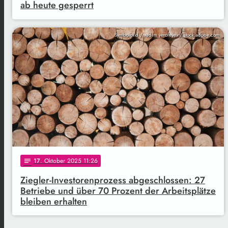
ab heute gesperrt
Symbolbild / vadim yerofeyev / stock.adobe.com
17
. Oktober 2025 11:26
notes
Ziegler-Investorenprozess abgeschlossen: 27
Betriebe und über 70 Prozent der Arbeitsplätze
bleiben erhalten