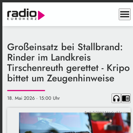
menu
Großeinsatz bei Stallbrand:
Rinder im Landkreis
Tirschenreuth gerettet - Kripo
bittet um Zeugenhinweise
headphones
chrome_reader_mode
18. Mai 2026
· 15:00 Uhr
Symbolbild/MAK/stock.adobe.com