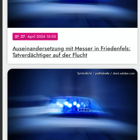
27
. April 2026 15:03
notes
Auseinandersetzung mit Messer in Friedenfels:
Tatverdächtiger auf der Flucht
Symbolbild / pattilabelle / stock.adobe.com