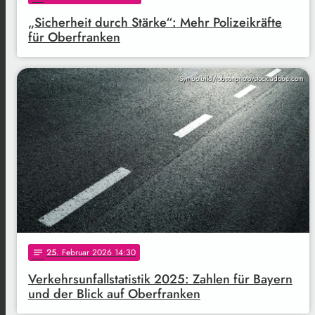
„Sicherheit durch Stärke“: Mehr Polizeikräfte
für Oberfranken
Symbolbild/robsonphoto/stock.adobe.com
25
. Februar 2026 14:30
notes
Verkehrsunfallstatistik 2025: Zahlen für Bayern
und der Blick auf Oberfranken