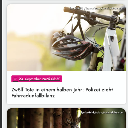
Symbolbild / bannafarsai / stock.adobe.com
23
. September 2025 05:30
notes
Zwölf Tote in einem halben Jahr: Polizei zieht
Fahrradunfallbilanz
Symbolbild/stefan/stock.adobe.com