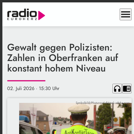
menu
Gewalt gegen Polizisten:
Zahlen in Oberfranken auf
konstant hohem Niveau
headphones
chrome_reader_mode
02. Juli 2026
· 15:30 Uhr
Symbolbild/Photocreatief/stock.adobe.com