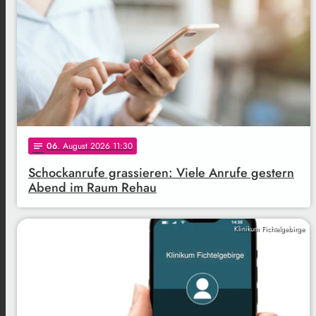
06
. August 2026 11:30
notes
Schockanrufe grassieren: Viele Anrufe gestern
Abend im Raum Rehau
Klinikum Fichtelgebirge