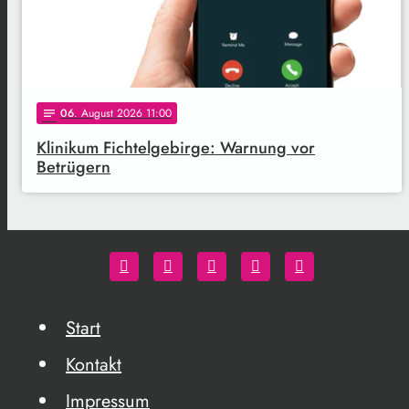
06
. August 2026 11:00
notes
Klinikum Fichtelgebirge: Warnung vor
Betrügern
Start
Kontakt
Impressum