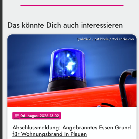
Das könnte Dich auch interessieren
Symbolbild / pattilabelle / stock.adobe.com
06
. August 2026 13:02
notes
Abschlussmeldung: Angebranntes Essen Grund
für Wohnungsbrand in Plauen