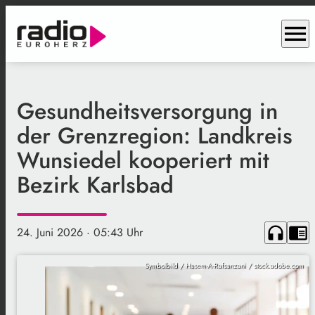
menu
Gesundheitsversorgung in
der Grenzregion: Landkreis
Wunsiedel kooperiert mit
Bezirk Karlsbad
headphones
chrome_reader_mode
24. Juni 2026
· 05:43 Uhr
Symbolbild / Hasem-A-Rafsanzani / stock.adobe.com