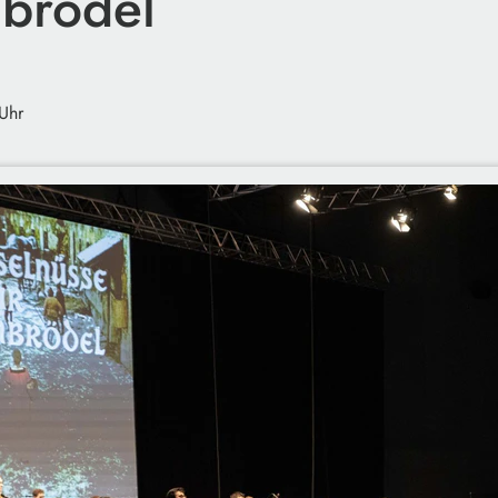
brödel
Uhr