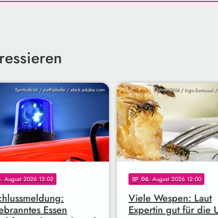
ressieren
Symbolbild / pattilabelle / stock.adobe.com
Symbolbild / Ingo Bartussek 
6
. August 2026 13:02
06
. August 2026 12:00
notes
chlussmeldung:
Viele Wespen: Laut
branntes Essen
Expertin gut für die