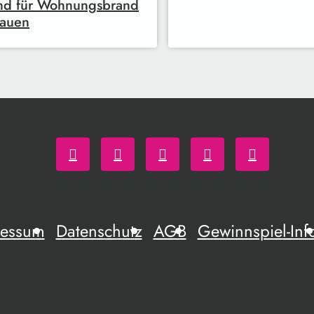
nd für Wohnungsbrand
lauen
ressum
Datenschutz
AGB
Gewinnspiel-Inf