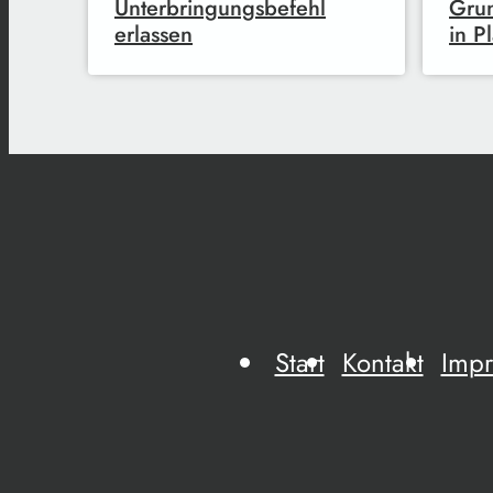
Unterbringungsbefehl
Gru
erlassen
in P
Start
Kontakt
Imp