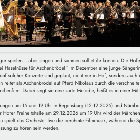
gur spielen… aber singen und summen solltet ihr können: Die Hof
Drei Haselnüsse für Aschenbrödel“ im Dezember eine junge Sängeri
fünf solcher Konzerte sind geplant, nicht nur in Hof, sondern auch
n reitet als Aschenbrödel auf Pferd Nikolaus durch die verschneit
henfilm. Dabei singt sie eine zarte Melodie, heißt es in einer Mitt
ellungen um 16 und 19 Uhr in Regensburg (12.12.2026) und Nürnbe
der Hofer Freiheitshalle am 29.12.2026 um 19 Uhr wird der Märchen
 spielt das Orchester live die berühmte Filmmusik, während die S
ssung zu hören sein werden.