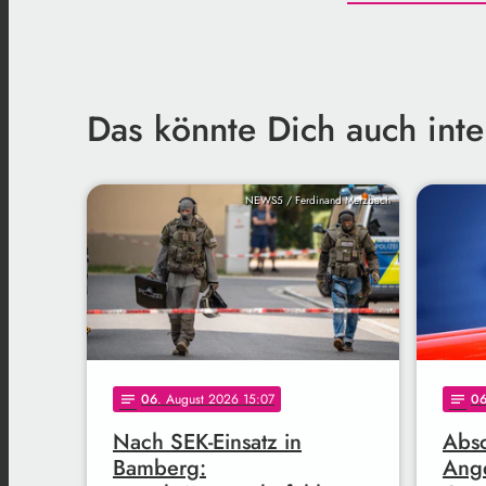
Das könnte Dich auch inte
NEWS5 / Ferdinand Merzbach
06
. August 2026 15:07
0
notes
notes
Nach SEK-Einsatz in
Abs
Bamberg:
Ange