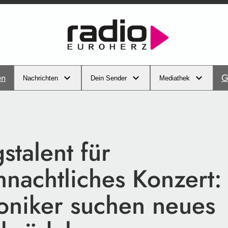
en
G
Nachrichten
Dein Sender
Mediathek
talent für
hnachtliches Konzert:
niker suchen neues