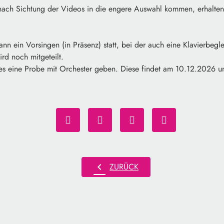
nach Sichtung der Videos in die engere Auswahl kommen, erhalte
nn ein Vorsingen (in Präsenz) statt, bei der auch eine Klavierbegle
rd noch mitgeteilt.
 es eine Probe mit Orchester geben. Diese findet am 10.12.2026 um
chevron_left
ZURÜCK