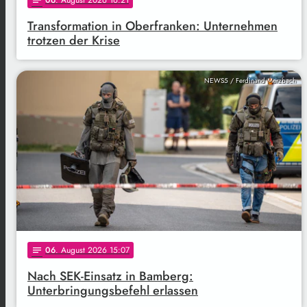
Transformation in Oberfranken: Unternehmen
trotzen der Krise
NEWS5 / Ferdinand Merzbach
06
. August 2026 15:07
notes
Nach SEK-Einsatz in Bamberg:
Unterbringungsbefehl erlassen