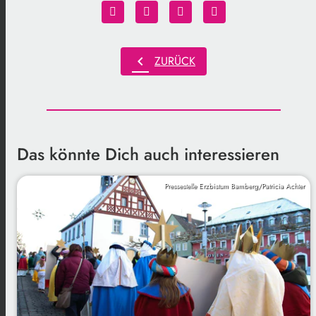
chevron_left
ZURÜCK
Das könnte Dich auch interessieren
Pressestelle Erzbistum Bamberg/Patricia Achter