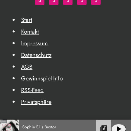
Start
Kontakt
Impressum
Datenschutz
AGB
Gewinnspiel-Info
RSS-Feed
Privatsphäre
Sophie Ellis Bextor
library_music
play_arrow