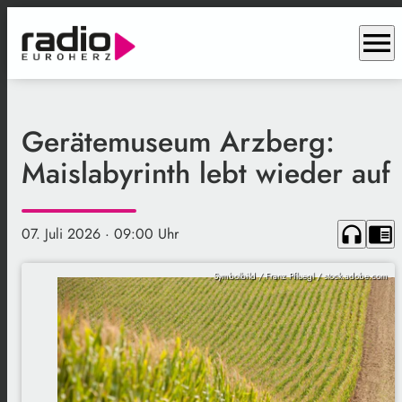
menu
Gerätemuseum Arzberg:
Maislabyrinth lebt wieder auf
headphones
chrome_reader_mode
07. Juli 2026
· 09:00 Uhr
Symbolbild / Franz Pfluegl / stock.adobe.com