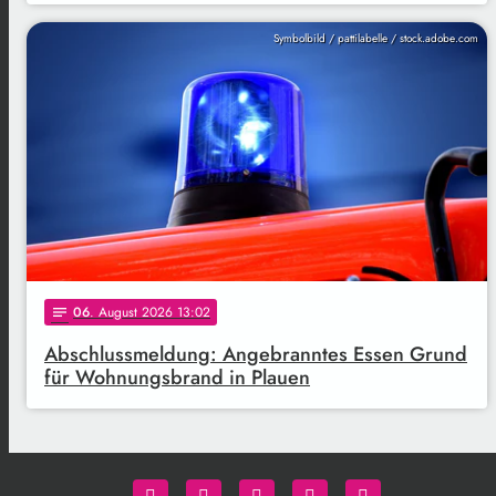
Symbolbild / pattilabelle / stock.adobe.com
06
. August 2026 13:02
notes
Abschlussmeldung: Angebranntes Essen Grund
für Wohnungsbrand in Plauen