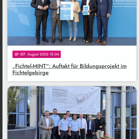
07
. August 2026 15:04
notes
„Fichtel-MINT“: Auftakt für Bildungsprojekt im
Fichtelgebirge
Stadt Marktredwitz