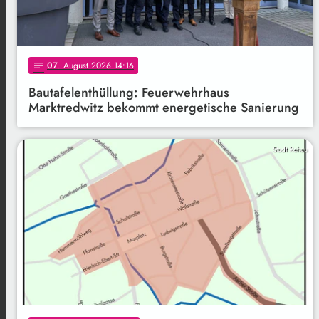
07
. August 2026 14:16
notes
Bautafelenthüllung: Feuerwehrhaus
Marktredwitz bekommt energetische Sanierung
Stadt Rehau