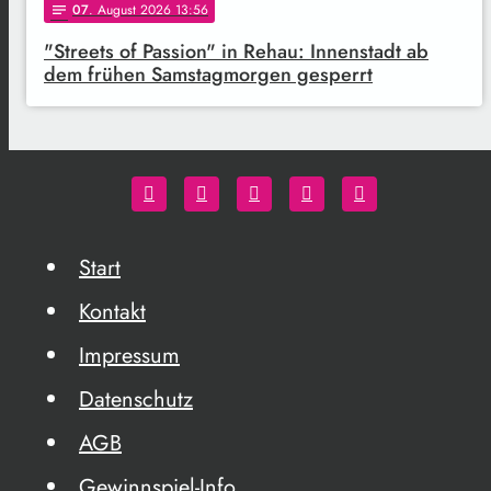
07
. August 2026 13:56
notes
"Streets of Passion" in Rehau: Innenstadt ab
dem frühen Samstagmorgen gesperrt
Start
Kontakt
Impressum
Datenschutz
AGB
Gewinnspiel-Info