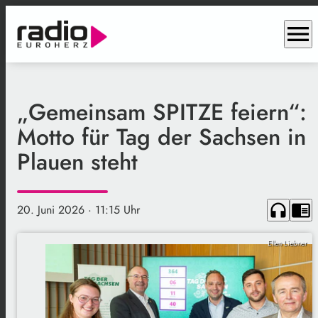
menu
„Gemeinsam SPITZE feiern“:
Motto für Tag der Sachsen in
Plauen steht
headphones
chrome_reader_mode
20. Juni 2026
· 11:15 Uhr
Ellen Liebner