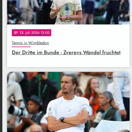
13
. Juli 2026 13:02
notes
Tennis in Wimbledon
Der Dritte im Bunde - Zverevs Wandel fruchtet
Frank Molter/dpa