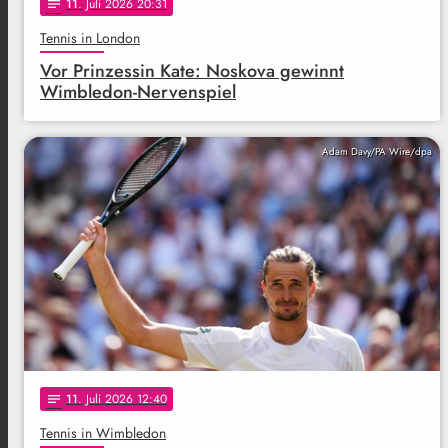
11
. Juli 2026 20:31
notes
Tennis in London
Vor Prinzessin Kate: Noskova gewinnt
Wimbledon-Nervenspiel
Adam Davy/PA Wire/dpa
11
. Juli 2026 12:40
notes
Tennis in Wimbledon