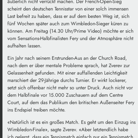
äußerlich nicht verrückt machen. Der French-Open-Sieg
scheint den deutschen Tennisstar von einer solch immensen
Last befreit zu haben, dass er auf dem besten Weg ist, sich
fünf Wochen später auch zum Wimbledon-Sieger küren zu
können. Am Freitag (14.30 Uhr/Prime Video) möchte er sich
vom Sensations-Halbfinalisten Fery und der Atmosphäre nicht
aufhalten lassen.
Ein Jahr nach seinem Erstrunden-Aus an der Church Road,
nach dem er über mentale Probleme sprach, hat Zverev zur
Gelassenheit gefunden. Mit einer auffallenden Leichtigkeit
marschiert der 29-Jährige durchs Turnier. Er wirkt lockerer,
setzt sich offenbar nicht mehr so unter Druck. Auch nicht vor
dem Halbfinale vor 15.000 Zuschauern auf dem Centre
Court, auf dem das Publikum den britischen Außenseiter Fery
ins Endspiel treiben möchte.
«Natürlich ist es ein großes Match. Es geht um den Einzug ins
Wimbledon-Finale», sagte Zverev. «Aber letztendlich habe
ich gelernt, dass ein Tennismatch einfach nur ein Tennismatch