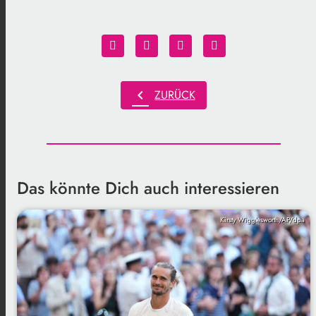
chevron_left
ZURÜCK
Das könnte Dich auch interessieren
Kirsty Wigglesworth/AP/dpa