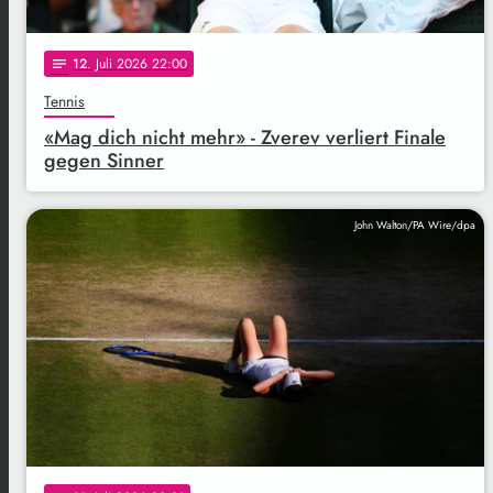
12
. Juli 2026 22:00
notes
Tennis
«Mag dich nicht mehr» - Zverev verliert Finale
gegen Sinner
John Walton/PA Wire/dpa