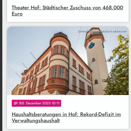
Theater Hof: Städtischer Zuschuss von 468.000
Euro
Symbolbild/schulzfoto/stock.adobe.com
03
. Dezember 2025 10:11
notes
Haushaltsberatungen in Hof: Rekord-Defizit im
Verwaltungshaushalt