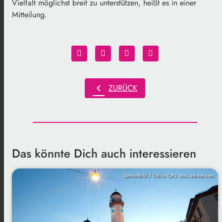
Vielfalt möglichst breit zu unterstützen, heißt es in einer
Mitteilung.
chevron_left
ZURÜCK
Das könnte Dich auch interessieren
Symbolbild / Tobias Ott / stock.adobe.com