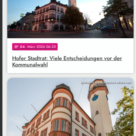
04
. März 2026 06:25
notes
Hofer Stadtrat: Viele Entscheidungen vor der
Kommunalwahl
Symbolbild/schulzfoto/stock.adobe.com