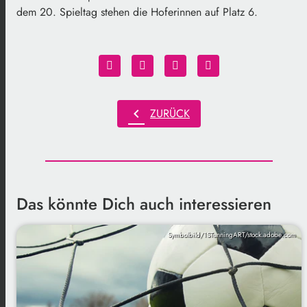
dem 20. Spieltag stehen die Hoferinnen auf Platz 6.
chevron_left
ZURÜCK
Das könnte Dich auch interessieren
Symbolbild/1STunningART/stock.adobe.com