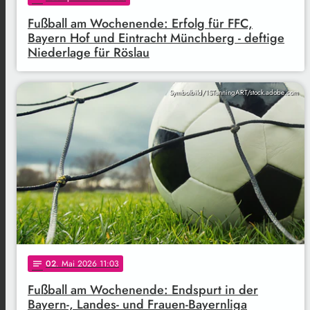
Fußball am Wochenende: Erfolg für FFC,
Bayern Hof und Eintracht Münchberg - deftige
Niederlage für Röslau
Symbolbild/1STunningART/stock.adobe.com
02
. Mai 2026 11:03
notes
Fußball am Wochenende: Endspurt in der
Bayern-, Landes- und Frauen-Bayernliga