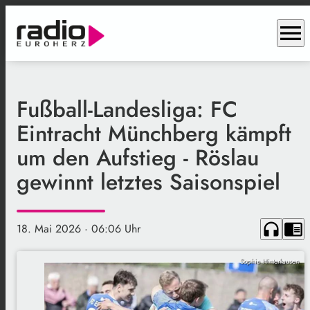
menu
Fußball-Landesliga: FC
Eintracht Münchberg kämpft
um den Aufstieg - Röslau
gewinnt letztes Saisonspiel
headphones
chrome_reader_mode
18. Mai 2026
· 06:06 Uhr
Sophia Hinterkausen