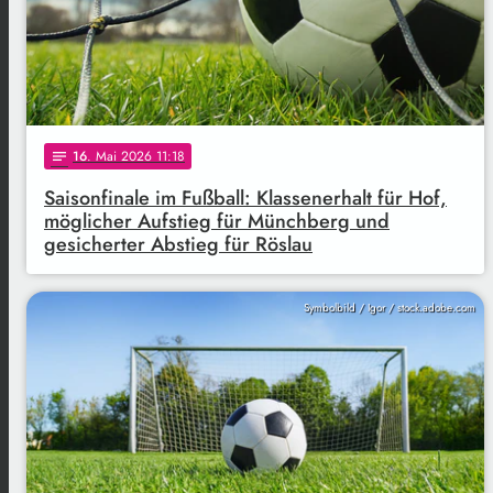
16
. Mai 2026 11:18
notes
Saisonfinale im Fußball: Klassenerhalt für Hof,
möglicher Aufstieg für Münchberg und
gesicherter Abstieg für Röslau
Symbolbild / Igor / stock.adobe.com