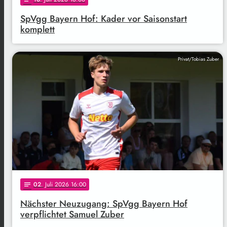
SpVgg Bayern Hof: Kader vor Saisonstart
komplett
Privat/Tobias Zuber
02
. Juli 2026 16:00
notes
Nächster Neuzugang: SpVgg Bayern Hof
verpflichtet Samuel Zuber