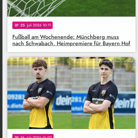
25
. Juli 2026 10:11
notes
Fußball am Wochenende: Münchberg muss
nach Schwabach, Heimpremiere für Bayern Hof
PixMaWi - Mario Wiedel
16
. Juli 2026 16:00
notes