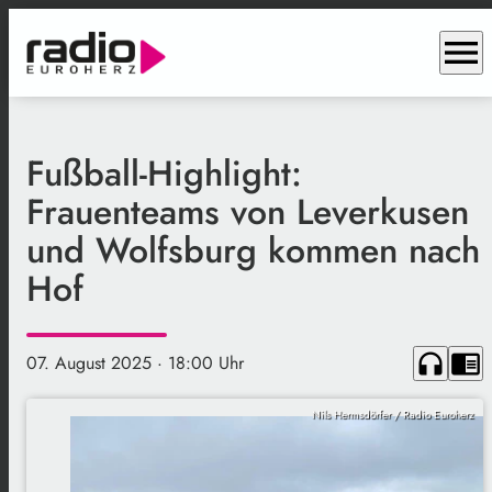
menu
Fußball-Highlight:
Frauenteams von Leverkusen
und Wolfsburg kommen nach
Hof
headphones
chrome_reader_mode
07. August 2025
· 18:00 Uhr
Nils Hermsdörfer / Radio Euroherz