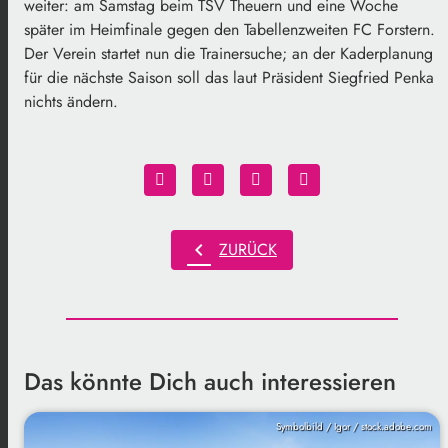
weiter: am Samstag beim TSV Theuern und eine Woche
später im Heimfinale gegen den Tabellenzweiten FC Forstern.
Der Verein startet nun die Trainersuche; an der Kaderplanung
für die nächste Saison soll das laut Präsident Siegfried Penka
nichts ändern.
chevron_left
ZURÜCK
Das könnte Dich auch interessieren
Symbolbild / Igor / stock.adobe.com