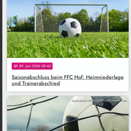
01
. Juni 2026 05:43
notes
Saisonabschluss beim FFC Hof: Heimniederlage
und Trainerabschied
Symbolbild/1STunningART/stock.adobe.com