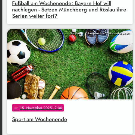
Fußball am Wochenende: Bayern Hof will
nachlegen - Setzen Münchberg und Röslau ihre
Serien weiter fort?
Symbolbild / Rawpixel.com / stock.adobe.com
15
. November 2025 12:00
notes
Sport am Wochenende