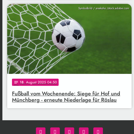
Symbolbild / anekoho /stock.adobe.com
18
. August 2025 04:50
notes
Fußball vom Wochenende: Siege für Hof und
Münchberg - erneute Niederlage für Röslau