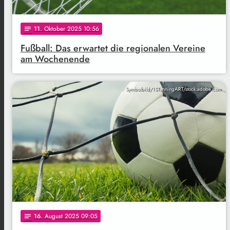
11
. Oktober 2025 10:56
notes
Fußball: Das erwartet die regionalen Vereine
am Wochenende
Symbolbild/1STunningART/stock.adobe.com
16
. August 2025 09:05
notes