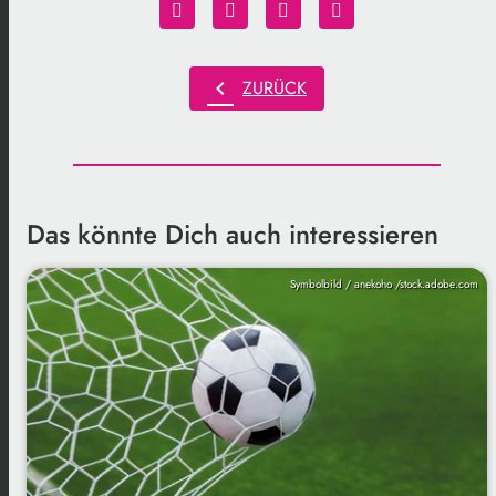
chevron_left
ZURÜCK
Das könnte Dich auch interessieren
Symbolbild / anekoho /stock.adobe.com