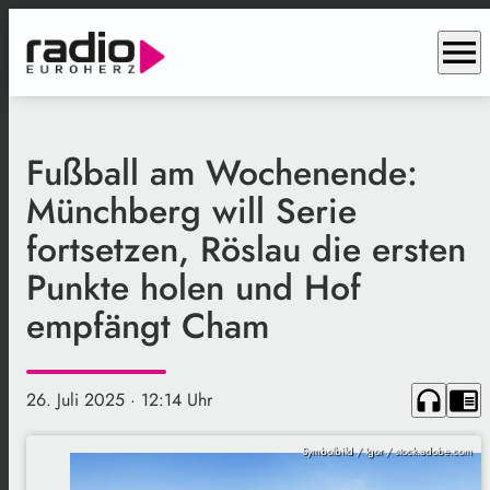
menu
Fußball am Wochenende:
Münchberg will Serie
fortsetzen, Röslau die ersten
Punkte holen und Hof
empfängt Cham
headphones
chrome_reader_mode
26. Juli 2025
· 12:14 Uhr
Symbolbild / Igor / stock.adobe.com