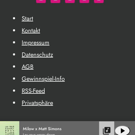
Start
Kontakt
Impressum
Datenschutz
AGB
Gewinnspiel-Info
RSS-Feed
Privatsphäre
Milow x Matt Simons
library_music
play_arrow
Lay your worry down