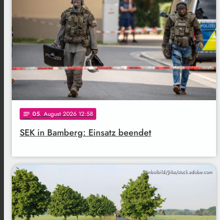
05
. August 2026 12:58
notes
SEK in Bamberg: Einsatz beendet
Symbolbild/Jitka/stock.adobe.com