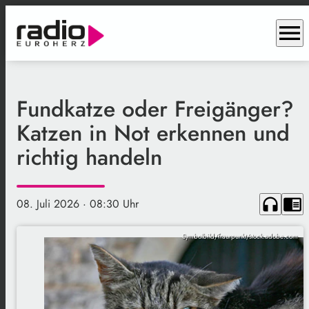
menu
Fundkatze oder Freigänger?
Katzen in Not erkennen und
richtig handeln
headphones
chrome_reader_mode
08. Juli 2026
· 08:30 Uhr
Symbolbild/fraurpunkt/stock.adobe.com