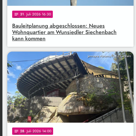
31
. Juli 2026 16:30
notes
Bauleitplanung abgeschlossen: Neues
Wohnquartier am Wunsiedler Siechenbach
kann kommen
Jermayne Abrams/Radio Euroherz
28
. Juli 2026 14:00
notes