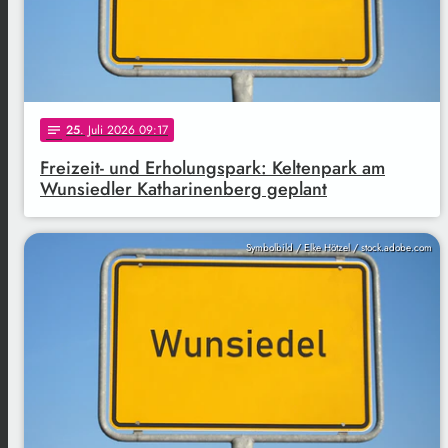
25
. Juli 2026 09:17
notes
Freizeit- und Erholungspark: Keltenpark am
Wunsiedler Katharinenberg geplant
Symbolbild / Elke Hötzel / stock.adobe.com