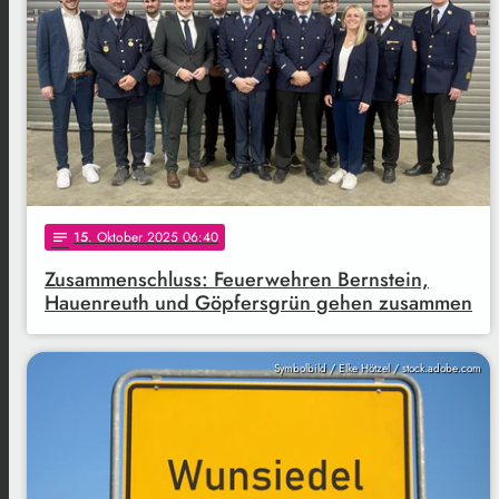
15
. Oktober 2025 06:40
notes
Zusammenschluss: Feuerwehren Bernstein,
Hauenreuth und Göpfersgrün gehen zusammen
Symbolbild / Elke Hötzel / stock.adobe.com