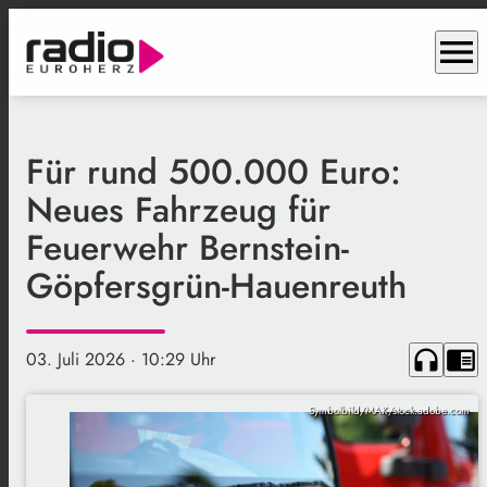
menu
Für rund 500.000 Euro:
Neues Fahrzeug für
Feuerwehr Bernstein-
Göpfersgrün-Hauenreuth
headphones
chrome_reader_mode
03. Juli 2026
· 10:29 Uhr
Symbolbild/MAK/stock.adobe.com