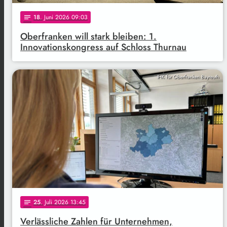
18
. Juni 2026 09:03
notes
Oberfranken will stark bleiben: 1.
Innovationskongress auf Schloss Thurnau
IHK für Oberfranken Bayreuth
25
. Juli 2026 13:45
notes
Verlässliche Zahlen für Unternehmen,