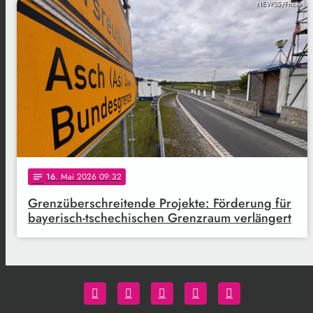
NEWS5/Fricke
16
. Mai 2026 09:32
notes
Grenzüberschreitende Projekte: Förderung für
bayerisch-tschechischen Grenzraum verlängert