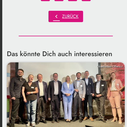
chevron_left
ZURÜCK
Das könnte Dich auch interessieren
Oberfranken Offensiv