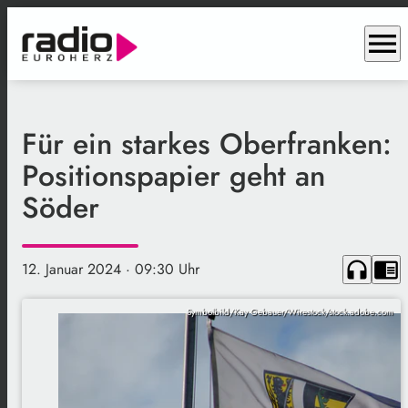
menu
Für ein starkes Oberfranken:
Positionspapier geht an
Söder
headphones
chrome_reader_mode
12. Januar 2024
· 09:30 Uhr
Symbolbild/Kay Gebauer/Wirestock/stock.adobe.com