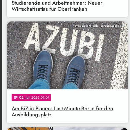
Studierende und Arbeitnehmer: Neuer
Wirtschaftsatlas für Oberfranken
Symbolbild/bluedesign/stock.adobe.com
02
. Juli 2026 07:07
notes
Am BiZ in Plauen: Last-Minute-Börse für den
Ausbildungsplatz