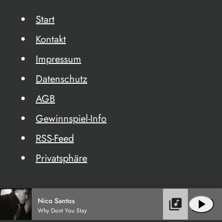
Start
Kontakt
Impressum
Datenschutz
AGB
Gewinnspiel-Info
RSS-Feed
Privatsphäre
Nico Santos
library_music
play_arrow
Why Dont You Stay