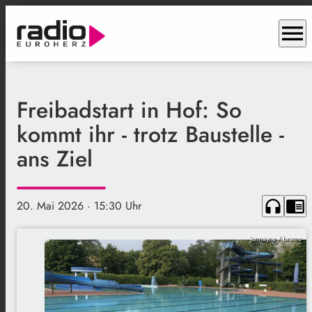
menu
Freibadstart in Hof: So
kommt ihr - trotz Baustelle -
ans Ziel
headphones
chrome_reader_mode
20. Mai 2026
· 15:30 Uhr
Jermayne Abrams