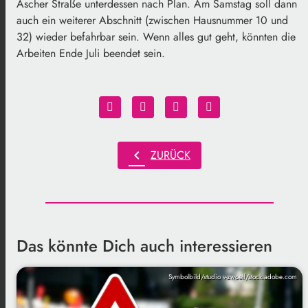
Ascher Straße unterdessen nach Plan. Am Samstag soll dann
auch ein weiterer Abschnitt (zwischen Hausnummer 10 und
32) wieder befahrbar sein. Wenn alles gut geht, könnten die
Arbeiten Ende Juli beendet sein.
chevron_left
ZURÜCK
Das könnte Dich auch interessieren
Symbolbild/studio v-zwoelf/stock.adobe.com