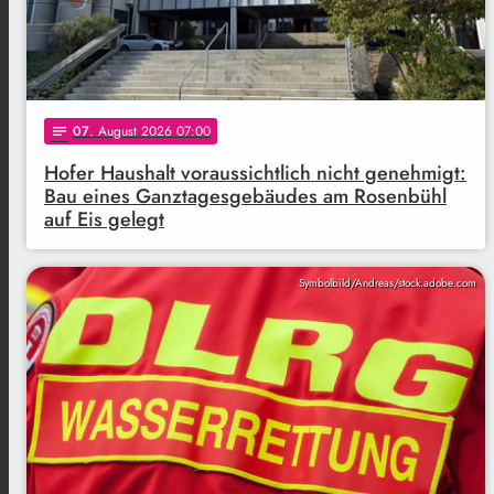
07
. August 2026 07:00
notes
Hofer Haushalt voraussichtlich nicht genehmigt:
Bau eines Ganztagesgebäudes am Rosenbühl
auf Eis gelegt
Symbolbild/Andreas/stock.adobe.com