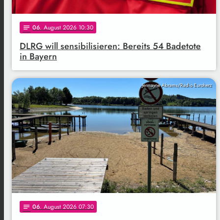
06
. August 2026 10:30
notes
DLRG will sensibilisieren: Bereits 54 Badetote
in Bayern
Jermayne Abrams/Radio Euroherz
06
. August 2026 07:30
notes