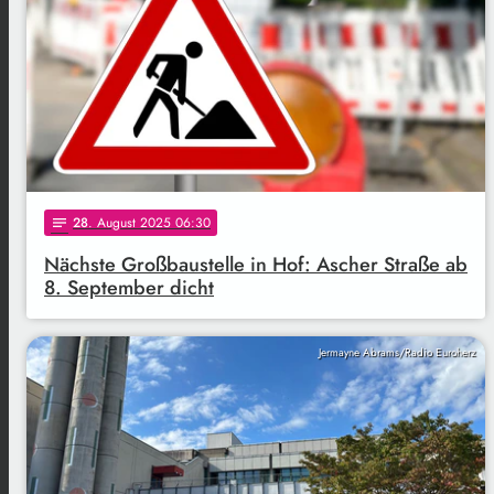
28
. August 2025 06:30
notes
Nächste Großbaustelle in Hof: Ascher Straße ab
8. September dicht
Jermayne Abrams/Radio Euroherz