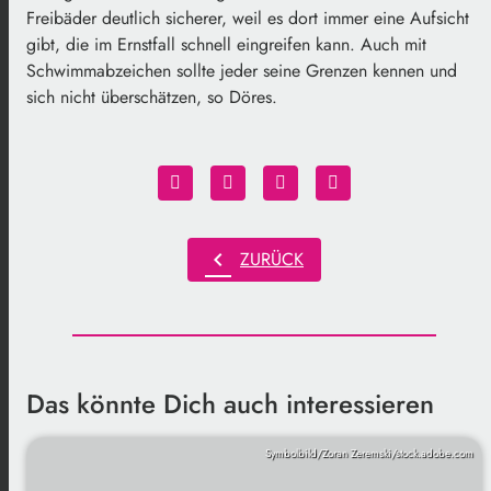
Freibäder deutlich sicherer, weil es dort immer eine Aufsicht
gibt, die im Ernstfall schnell eingreifen kann. Auch mit
Schwimmabzeichen sollte jeder seine Grenzen kennen und
sich nicht überschätzen, so Döres.
chevron_left
ZURÜCK
Das könnte Dich auch interessieren
Symbolbild/Zoran Zeremski/stock.adobe.com