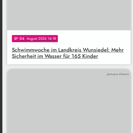
04
. August 2026 14:18
notes
Schwimmwoche im Landkreis Wunsiedel: Mehr
Sicherheit im Wasser für 165 Kinder
Jermayne Abrams