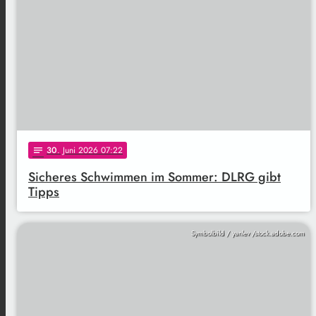
30
. Juni 2026 07:22
notes
Sicheres Schwimmen im Sommer: DLRG gibt
Tipps
Symbolbild / yanlev /stock.adobe.com