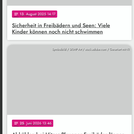
13
. August 2025 14:17
notes
Sicherheit in Freibädern und Seen: Viele
Kinder können noch nicht schwimmen
Symbolbild / SKIMP Art / stock.adobe.com / Generiert mit KI
25
. Juni 2026 13:46
notes