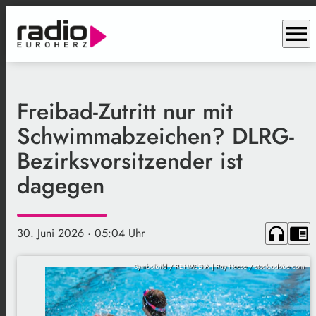
menu
Freibad-Zutritt nur mit
Schwimmabzeichen? DLRG-
Bezirksvorsitzender ist
dagegen
headphones
chrome_reader_mode
30. Juni 2026
· 05:04 Uhr
Symbolbild / REHMEDIA | Ray Heese / stock.adobe.com