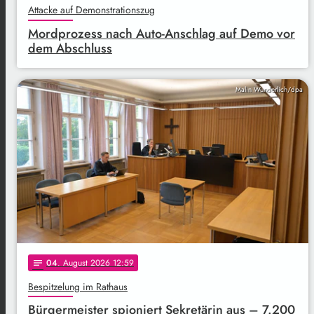
Attacke auf Demonstrationszug
Mordprozess nach Auto-Anschlag auf Demo vor
dem Abschluss
Malin Wunderlich/dpa
04
. August 2026 12:59
notes
Bespitzelung im Rathaus
Bürgermeister spioniert Sekretärin aus – 7.200