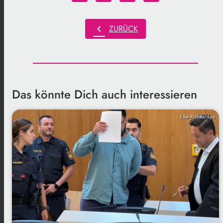
chevron_left
ZURÜCK
Das könnte Dich auch interessieren
Elke Richter/dpa