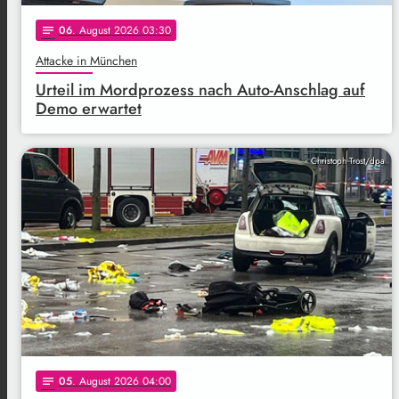
06
. August 2026 03:30
notes
Attacke in München
Urteil im Mordprozess nach Auto-Anschlag auf
Demo erwartet
Christoph Trost/dpa
05
. August 2026 04:00
notes