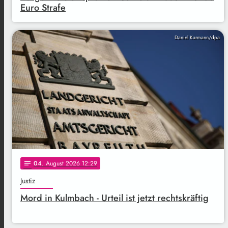
Euro Strafe
Daniel Karmann/dpa
04
. August 2026 12:29
notes
Justiz
Mord in Kulmbach - Urteil ist jetzt rechtskräftig