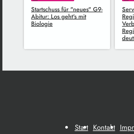
Startschuss für "neues" G9-
Serv
Abitur: Los geht's mit
Regi
Biologie
Verb
Regi
deut
Start
Kontakt
Imp