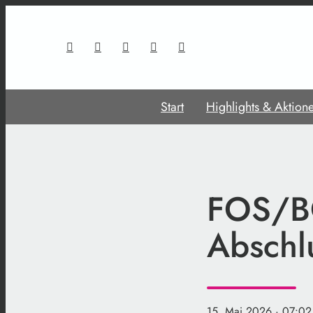
Start
Highlights & Aktion
FOS/BO
Abschl
15. Mai 2026
· 07:02