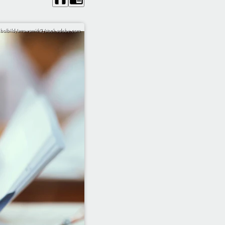
bolbild/arrowsmith2/stock.adobe.com