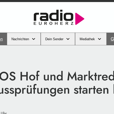
en
G
Nachrichten
Dein Sender
Mediathek
S Hof und Marktred
ussprüfungen starten
 Uhr