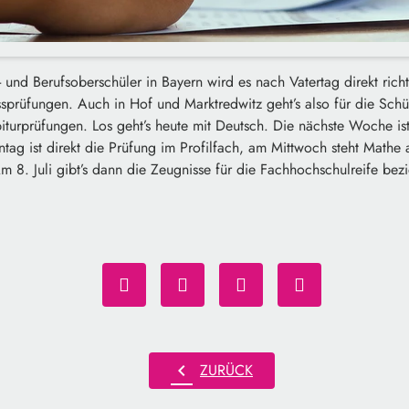
und Berufsoberschüler in Bayern wird es nach Vatertag direkt richti
sprüfungen. Auch in Hof und Marktredwitz geht’s also für die Sch
iturprüfungen. Los geht’s heute mit Deutsch. Die nächste Woche is
tag ist direkt die Prüfung im Profilfach, am Mittwoch steht Mathe
m 8. Juli gibt’s dann die Zeugnisse für die Fachhochschulreife bez
chevron_left
ZURÜCK