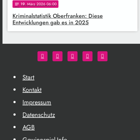
19
. März 2026 06:00
notes
Kriminalstatistik Oberfranken: Diese
Entwicklungen gab es in 2025
Start
Kontakt
Impressum
Datenschutz
AGB
Gewinnspiel-Info