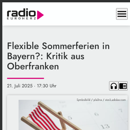
menu
Flexible Sommerferien in
Bayern?: Kritik aus
Oberfranken
headphones
chrome_reader_mode
21. Juli 2025
· 17:30 Uhr
Symbolbild / pla2na / stock.adobe.com