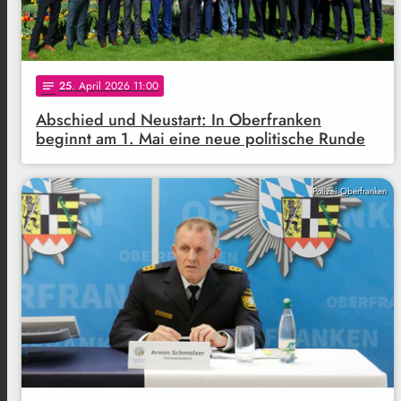
25
. April 2026 11:00
notes
Abschied und Neustart: In Oberfranken
beginnt am 1. Mai eine neue politische Runde
Polizei Oberfranken