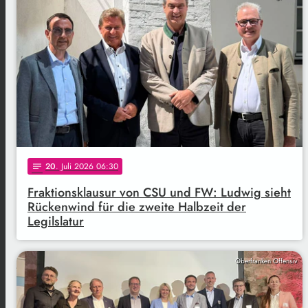
20
. Juli 2026 06:30
notes
Fraktionsklausur von CSU und FW: Ludwig sieht
Rückenwind für die zweite Halbzeit der
Legilslatur
Oberfranken Offensiv