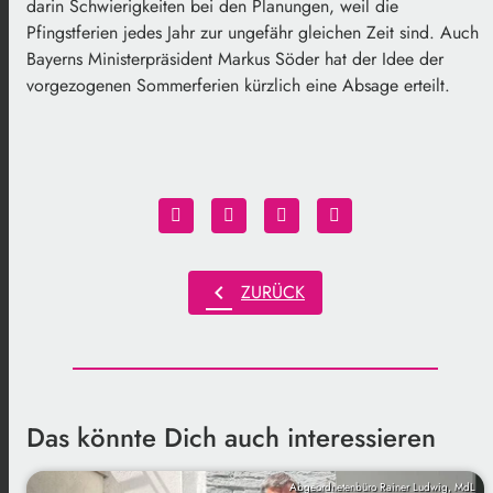
darin Schwierigkeiten bei den Planungen, weil die
Pfingstferien jedes Jahr zur ungefähr gleichen Zeit sind. Auch
Bayerns Ministerpräsident Markus Söder hat der Idee der
vorgezogenen Sommerferien kürzlich eine Absage erteilt.
chevron_left
ZURÜCK
Das könnte Dich auch interessieren
Abgeordnetenbüro Rainer Ludwig, MdL