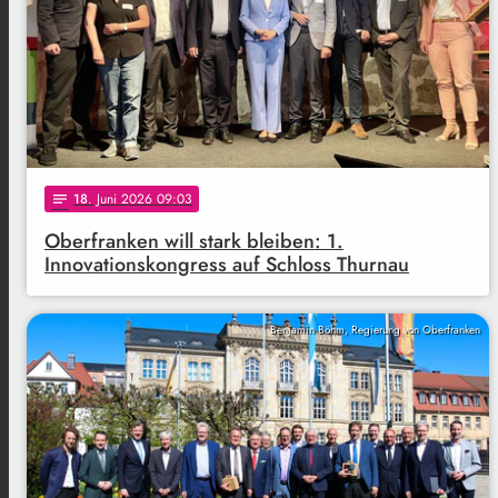
18
. Juni 2026 09:03
notes
Oberfranken will stark bleiben: 1.
Innovationskongress auf Schloss Thurnau
Benjamin Böhm, Regierung von Oberfranken