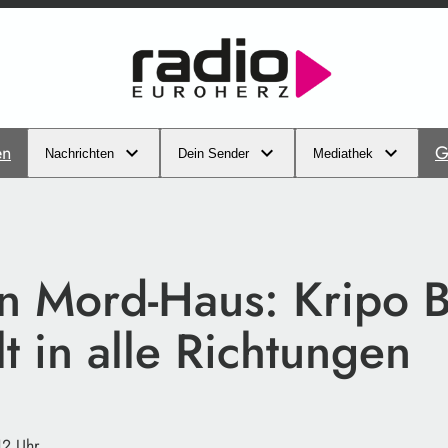
en
G
Nachrichten
Dein Sender
Mediathek
in Mord-Haus: Kripo 
lt in alle Richtungen
12 Uhr