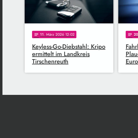
11
. März 2026 12:02
2
notes
notes
Keyless-Go-Diebstahl: Kripo
Fahr
ermittelt im Landkreis
Plau
Tirschenreuth
Eur