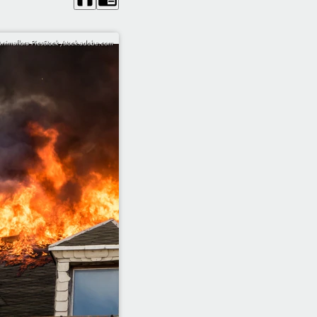
nimaflora PicsStock /stock.adobe.com