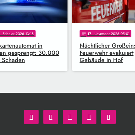
0
. Februar 2026 13:18
17
. November 2025 05:01
notes
kartenautomat in
Nächtlicher Großeins
en gesprengt: 30.000
Feuerwehr evakuiert
o Schaden
Gebäude in Hof