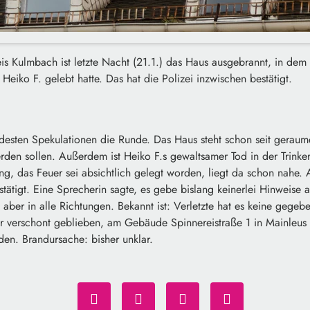
eis Kulmbach ist letzte Nacht (21.1.) das Haus ausgebrannt, in d
Heiko F. gelebt hatte. Das hat die Polizei inzwischen bestätigt.
esten Spekulationen die Runde. Das Haus steht schon seit geraumer
den sollen. Außerdem ist Heiko F.s gewaltsamer Tod in der Trinker
g, das Feuer sei absichtlich gelegt worden, liegt da schon nahe. 
estätigt. Eine Sprecherin sagte, es gebe bislang keinerlei Hinweise 
e aber in alle Richtungen. Bekannt ist: Verletzte hat es keine gege
r verschont geblieben, am Gebäude Spinnereistraße 1 in Mainleus 
en. Brandursache: bisher unklar.