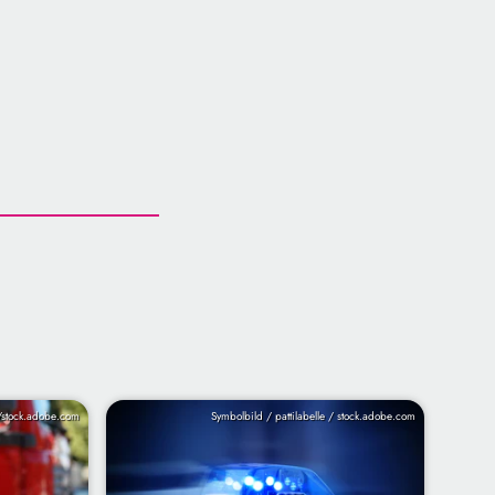
stock.adobe.com
Symbolbild / pattilabelle / stock.adobe.com