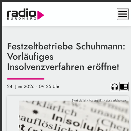
menu
Festzeltbetriebe Schuhmann:
Vorläufiges
Insolvenzverfahren eröffnet
headphones
chrome_reader_mode
24. Juni 2026
· 09:25 Uhr
Symbolbild / Marco2811 / stock.adobe.com