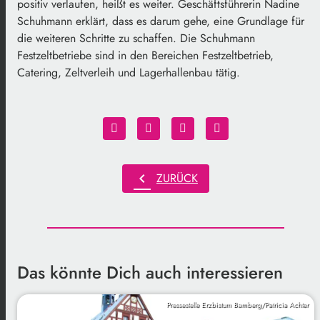
positiv verlaufen, heißt es weiter. Geschäftsführerin Nadine
Schuhmann erklärt, dass es darum gehe, eine Grundlage für
die weiteren Schritte zu schaffen. Die Schuhmann
Festzeltbetriebe sind in den Bereichen Festzeltbetrieb,
Catering, Zeltverleih und Lagerhallenbau tätig.
chevron_left
ZURÜCK
Das könnte Dich auch interessieren
Pressestelle Erzbistum Bamberg/Patricia Achter