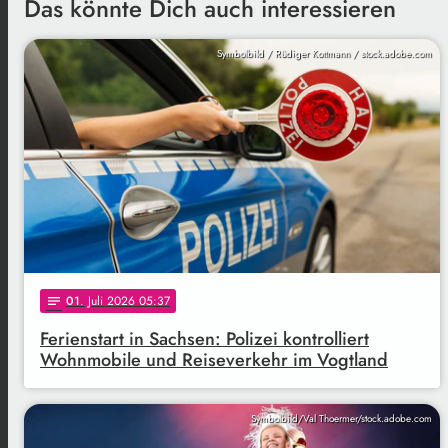
Das könnte Dich auch interessieren
Symbolbild / Rüdiger Kottmann / stock.adobe.com
01
. Juli 2026 05:37
notes
Ferienstart in Sachsen: Polizei kontrolliert
Wohnmobile und Reiseverkehr im Vogtland
Symbolbild/Val Thoermer/stock.adobe.com