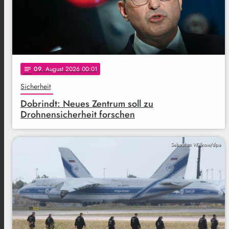
09
. August 2026 00:01
notes
Sicherheit
Dobrindt: Neues Zentrum soll zu
Drohnensicherheit forschen
Sebastian Willnow/dpa