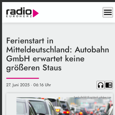
menu
Ferienstart in
Mitteldeutschland: Autobahn
GmbH erwartet keine
größeren Staus
headphones
chrome_reader_mode
27. Juni 2025
· 06:16 Uhr
Symbolbild/disq/stock.adobe.com