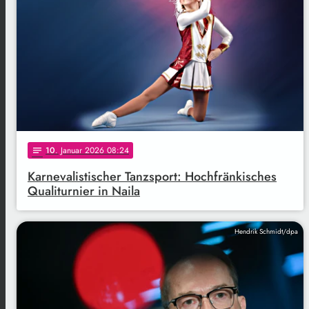
10
. Januar 2026 08:24
notes
Karnevalistischer Tanzsport: Hochfränkisches
Qualiturnier in Naila
Hendrik Schmidt/dpa