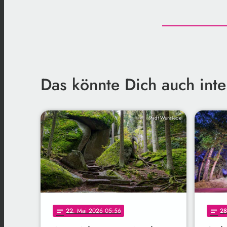
Das könnte Dich auch inte
Stadt Wunsiedel
22
. Mai 2026 05:56
28
notes
notes