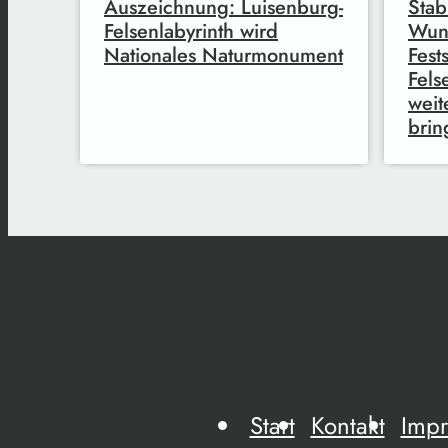
Auszeichnung: Luisenburg-
Stab
Felsenlabyrinth wird
Wuns
Nationales Naturmonument
Fest
Fels
weit
brin
Start
Kontakt
Imp