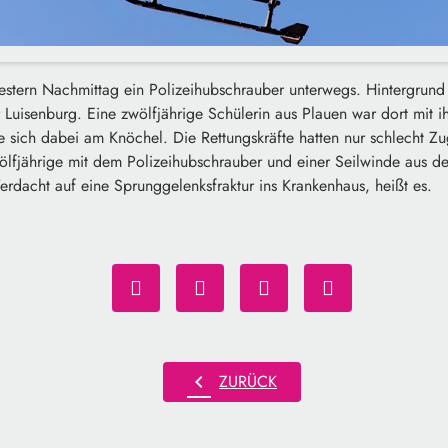
stern Nachmittag ein Polizeihubschrauber unterwegs. Hintergrund 
r Luisenburg. Eine zwölfjährige Schülerin aus Plauen war dort mit i
te sich dabei am Knöchel. Die Rettungskräfte hatten nur schlecht 
ölfjährige mit dem Polizeihubschrauber und einer Seilwinde aus de
rdacht auf eine Sprunggelenksfraktur ins Krankenhaus, heißt es.
chevron_left
ZURÜCK