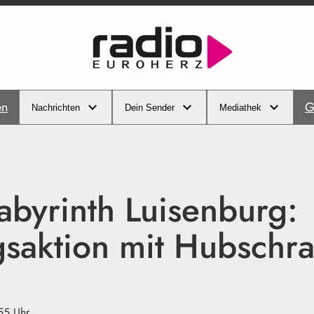
en
G
Nachrichten
Dein Sender
Mediathek
abyrinth Luisenburg:
gsaktion mit Hubschr
:55 Uhr