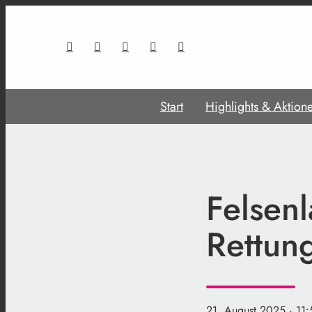
Start
Highlights & Aktion
Felsenl
Rettun
21. August 2025
· 11