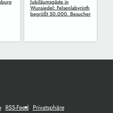
nburg
Jubiläumsgäste in
Wunsiedel: Felsenlabyrinth
begrüßt 50.000. Besucher
o
RSS-Feed
Privatsphäre