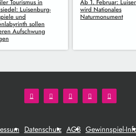
iler Tourismus in
Ab 1. Februar: Luise
iedel: Luisenburg-
wird Nationales
spiele und
Naturmonument
enlabyrinth sollen
eren Aufschwung
gen
ressum
Datenschutz
AGB
Gewinnspiel-Inf