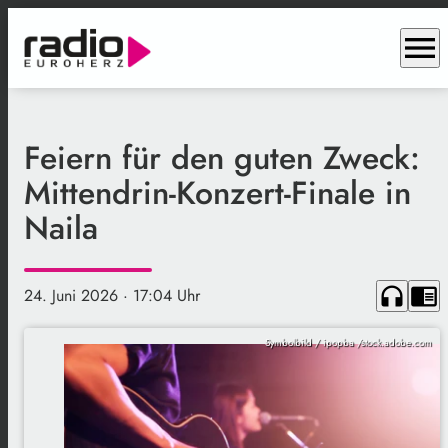
menu
Feiern für den guten Zweck:
Mittendrin-Konzert-Finale in
Naila
headphones
chrome_reader_mode
24. Juni 2026
· 17:04 Uhr
Symbolbild / ipopba /stock.adobe.com