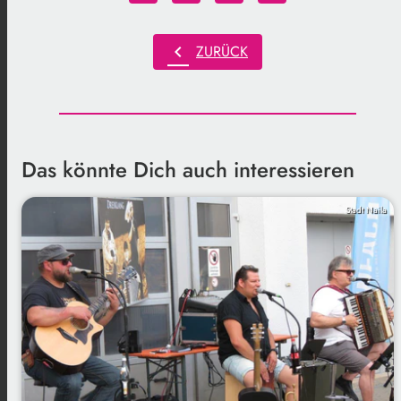
chevron_left
ZURÜCK
Das könnte Dich auch interessieren
Stadt Naila