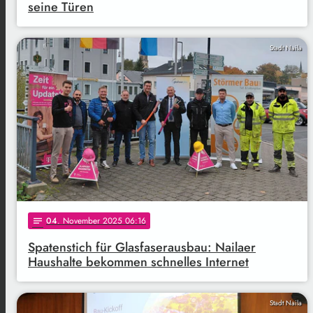
seine Türen
Stadt Naila
04
. November 2025 06:16
notes
Spatenstich für Glasfaserausbau: Nailaer
Haushalte bekommen schnelles Internet
Stadt Naila