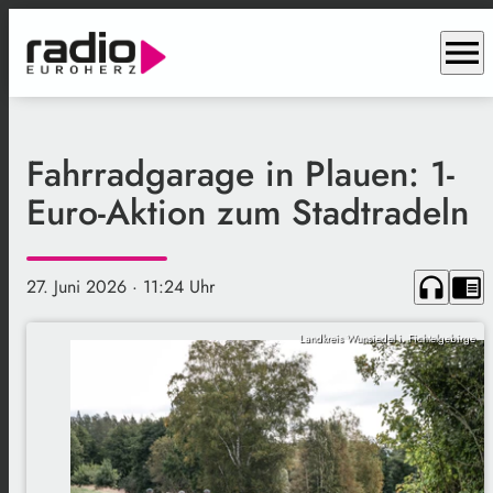
menu
Fahrradgarage in Plauen: 1-
Euro-Aktion zum Stadtradeln
headphones
chrome_reader_mode
27. Juni 2026
· 11:24 Uhr
Landkreis Wunsiedel i. Fichtelgebirge