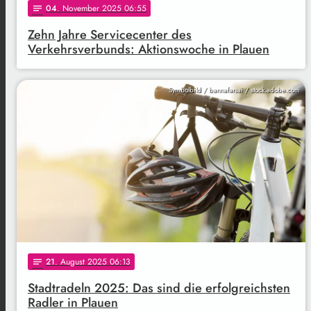
04
. November 2025 06:55
notes
Zehn Jahre Servicecenter des
Verkehrsverbunds: Aktionswoche in Plauen
Symbolbild / bannafarsai / stock.adobe.com
21
. August 2025 06:13
notes
Stadtradeln 2025: Das sind die erfolgreichsten
Radler in Plauen