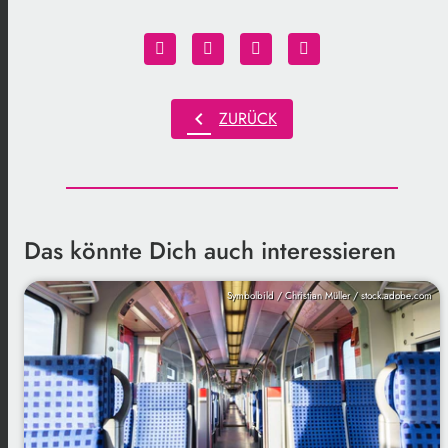
chevron_left
ZURÜCK
Das könnte Dich auch interessieren
Symbolbild / Christian Müller / stock.adobe.com