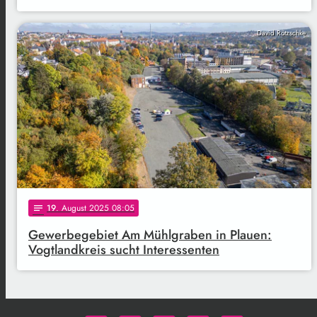
David Rötzschke
19
. August 2025 08:05
notes
Gewerbegebiet Am Mühlgraben in Plauen:
Vogtlandkreis sucht Interessenten