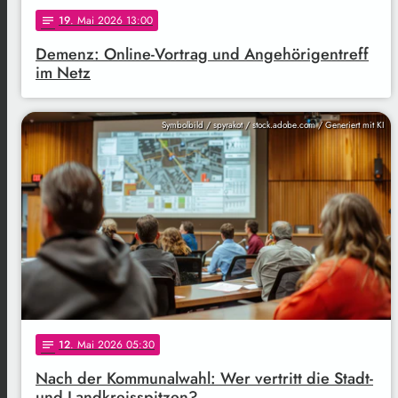
19
. Mai 2026 13:00
notes
Demenz: Online-Vortrag und Angehörigentreff
im Netz
Symbolbild / spyrakot / stock.adobe.com / Generiert mit KI
12
. Mai 2026 05:30
notes
Nach der Kommunalwahl: Wer vertritt die Stadt-
und Landkreisspitzen?