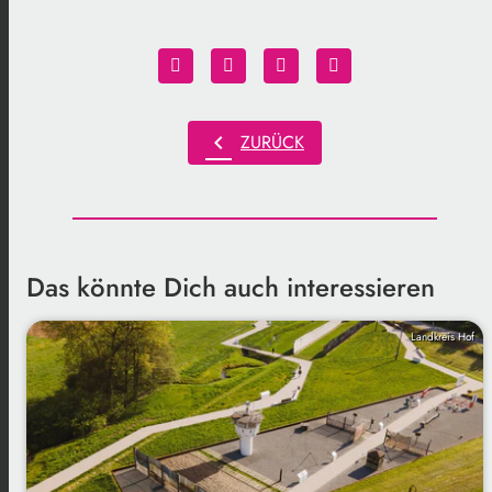
chevron_left
ZURÜCK
Das könnte Dich auch interessieren
Landkreis Hof