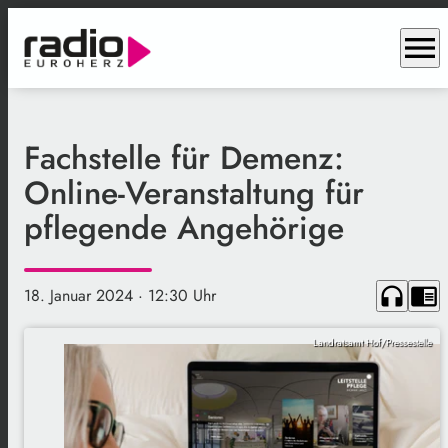
menu
Fachstelle für Demenz:
Online-Veranstaltung für
pflegende Angehörige
headphones
chrome_reader_mode
18. Januar 2024
· 12:30 Uhr
Landratsamt Hof/Pressestelle