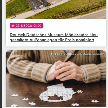
22
. Juli 2026 08:00
notes
Deutsch-Deutsches Museum Mödlareuth: Neu
gestaltete Außenanlagen für Preis nominiert
Symbolbild/LIGHTFIELD STUDIOS/stock.adobe.com