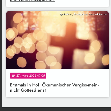
Symbolbild / Brian Jackson /stock.adobe.com
27
. März 2026 07:05
notes
Erstmals in Hof: Ökumenischer Vergiss-mein-
nicht Gottesdienst