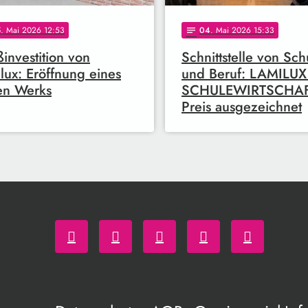
5
. Mai 2026 12:53
04
. Mai 2026 15:33
notes
investition von
Schnittstelle von Sch
lux: Eröffnung eines
und Beruf: LAMILUX
en Werks
SCHULEWIRTSCHAF
Preis ausgezeichnet