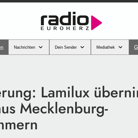
en
G
Nachrichten
Dein Sender
Mediathek
erung: Lamilux übern
aus Mecklenburg-
mmern