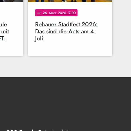
26
. März 2026 17:00
notes
ule
Rehauer Stadtfest 2026:
 mit
Das sind die Acts am 4.
T-
Juli