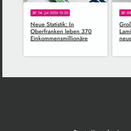
14
. Juli 2026 13:30
0
notes
notes
Neue Statistik: In
Groß
Oberfranken leben 370
Lami
Einkommensmillionäre
neu