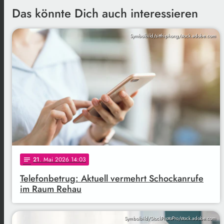
Das könnte Dich auch interessieren
Symbolbild/sitthiphong/stock.adobe.com
21
. Mai 2026 14:03
notes
Telefonbetrug: Aktuell vermehrt Schockanrufe
im Raum Rehau
Symbolbild/StockPhotoPro/stock.adobe.com