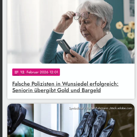
12
. Februar 2026 12:01
notes
Falsche Polizisten in Wunsiedel erfolgreich:
Seniorin übergibt Gold und Bargeld
Symbolbild / Rainer Fuhrmann /stock.adobe.com