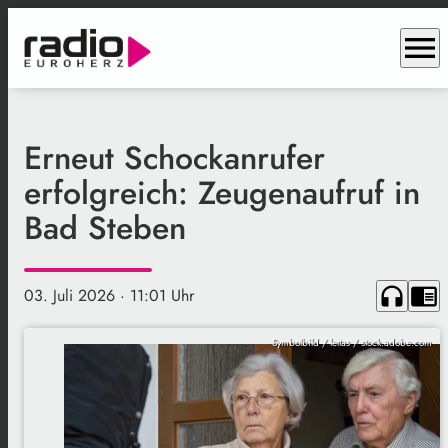
menu
Erneut Schockanrufer
erfolgreich: Zeugenaufruf in
Bad Steben
headphones
chrome_reader_mode
03. Juli 2026
· 11:01 Uhr
Symbolbild / lettas / stock.adobe.com