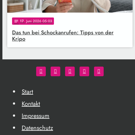
17
. Juni 2026 05:03
notes
Das tun bei Schockanrufen: Tipps von der
Kripo
Start
Kontakt
Impressum
Datenschutz