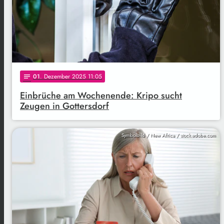
01
. Dezember 2025 11:05
notes
Einbrüche am Wochenende: Kripo sucht
Zeugen in Gottersdorf
Symbolbild / New Africa / stock.adobe.com