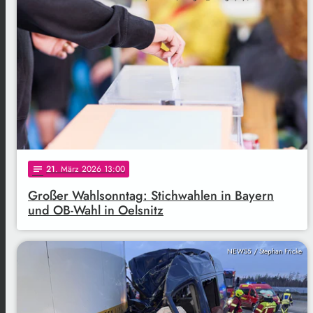
21
. März 2026 13:00
notes
Großer Wahlsonntag: Stichwahlen in Bayern
und OB-Wahl in Oelsnitz
NEWS5 / Stephan Fricke