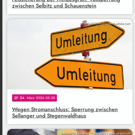
zwischen Selbitz und Schauenstein
Symbolbild/mr.nico/stock.adobe.com
24
. März 2026 05:28
notes
Wegen Stromanschluss: Sperrung zwischen
Sellanger und Stegenwaldhaus
Symbolbild / Sangiao_Photography / stock.adobe.com