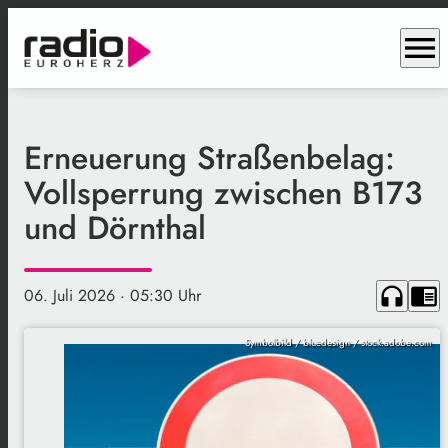
menu
Erneuerung Straßenbelag:
Vollsperrung zwischen B173
und Dörnthal
headphones
chrome_reader_mode
06. Juli 2026
· 05:30 Uhr
Symbolbild / bluedesign / stock.adobe.com