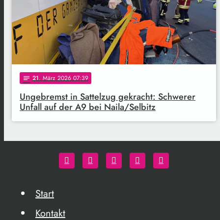
21
. März 2026 07:39
notes
Ungebremst in Sattelzug gekracht: Schwerer
Unfall auf der A9 bei Naila/Selbitz
Start
Kontakt