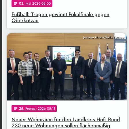
02
. Mai 2026 08:00
notes
Fußball: Trogen gewinnt Pokalfinale gegen
Oberkotzau
Jermayne Abrams/Radio Euroherz
25
. Februar 2026 05:11
notes
Neuer Wohnraum für den Landkreis Hof: Rund
230 neue Wohnungen sollen flächenmäßig