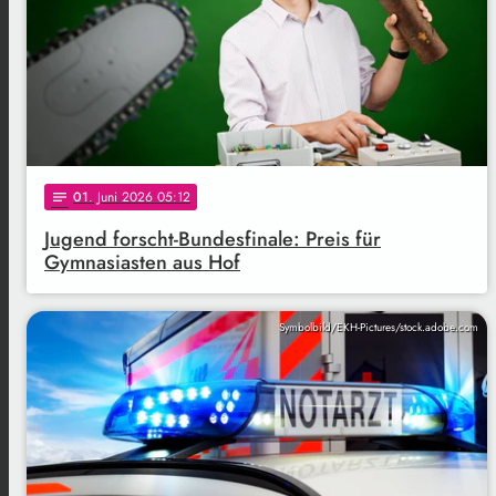
01
. Juni 2026 05:12
notes
Jugend forscht-Bundesfinale: Preis für
Gymnasiasten aus Hof
Symbolbild/EKH-Pictures/stock.adobe.com