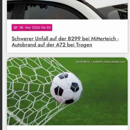
18
. Mai 2026 04:50
notes
Schwerer Unfall auf der B299 bei Mitterteich -
Autobrand auf der A72 bei Trogen
Symbolbild / anekoho /stock.adobe.com