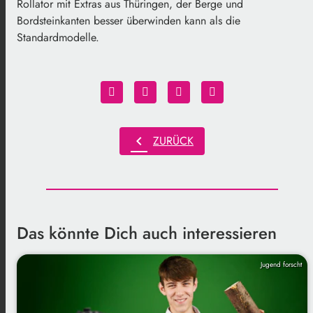
Rollator mit Extras aus Thüringen, der Berge und
Bordsteinkanten besser überwinden kann als die
Standardmodelle.
chevron_left
ZURÜCK
Das könnte Dich auch interessieren
Jugend forscht