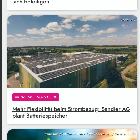
sich beteiligen
Sandler AG
06
. März 2026 08:00
notes
Mehr Flexibilität beim Strombezug: Sandler AG
plant Batteriespeicher
Symbolbild / Ян Заболотний / stock.adobe.com / Generiert mit KI