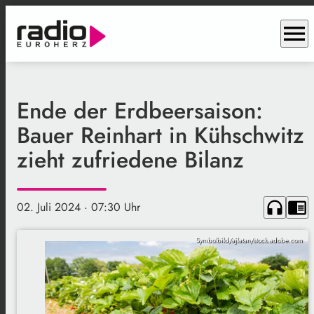
menu
Ende der Erdbeersaison:
Bauer Reinhart in Kühschwitz
zieht zufriedene Bilanz
headphones
chrome_reader_mode
02. Juli 2024
· 07:30 Uhr
Symbolbild/ajlatan/stock.adobe.com