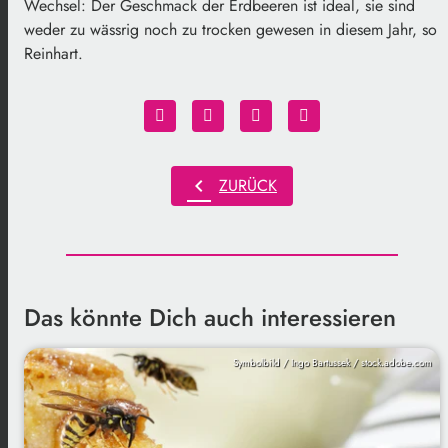
Wechsel: Der Geschmack der Erdbeeren ist ideal, sie sind
weder zu wässrig noch zu trocken gewesen in diesem Jahr, so
Reinhart.
chevron_left
ZURÜCK
Das könnte Dich auch interessieren
Symbolbild / Ingo Bartussek / stock.adobe.com