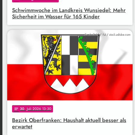
Schwimmwoche im Landkreis Wunsiedel: Mehr
Sicherheit im Wasser für 165 Kinder
Symbolbild / YuI / stock.adobe.com
30
. Juli 2026 13:30
notes
Bezirk Oberfranken: Haushalt aktuell besser als
erwartet