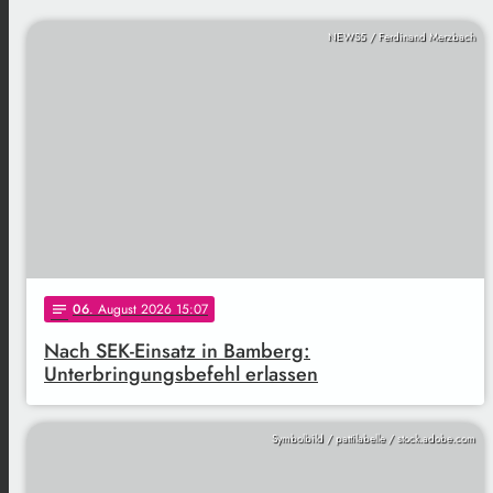
NEWS5 / Ferdinand Merzbach
06
. August 2026 15:07
notes
Nach SEK-Einsatz in Bamberg:
Unterbringungsbefehl erlassen
Symbolbild / pattilabelle / stock.adobe.com