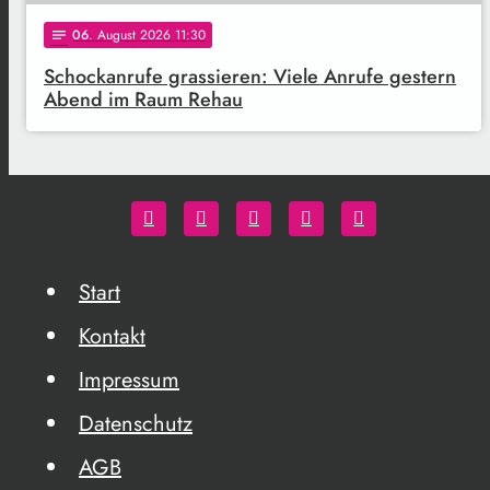
06
. August 2026 11:30
notes
Schockanrufe grassieren: Viele Anrufe gestern
Abend im Raum Rehau
Start
Kontakt
Impressum
Datenschutz
AGB