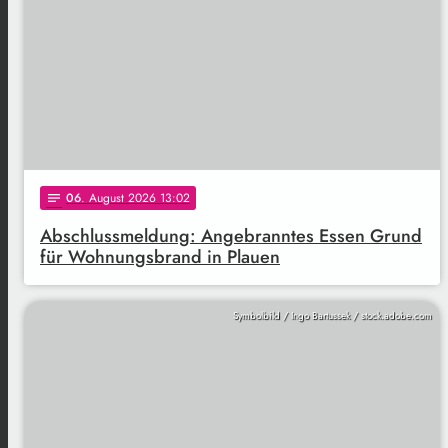
06
. August 2026 13:02
notes
Abschlussmeldung: Angebranntes Essen Grund
für Wohnungsbrand in Plauen
Symbolbild / Ingo Bartussek / stock.adobe.com