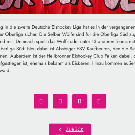
g in die zweite Deutsche Eishockey Liga hat es in der vergangenen
 der Oberliga sicher. Die Selber Wölfe sind für die Oberliga Süd zug
nd mit. Demnach spielt das Wolfsrudel unter 13 anderen Teams mit 
erliga Süd: Neu dabei ist Absteiger ESV Kaufbeuren, den die Se
nen. Außerdem ist der Heilbronner Eishockey Club Falken dabei, d
gestiegen ist, ehemals bekannt als Eisbären. Hinzu kommen auße
wald.
chevron_left
ZURÜCK