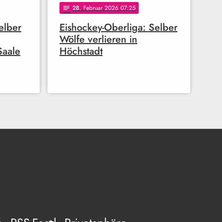
28
. Februar 2026 07:25
notes
elber
Eishockey-Oberliga: Selber
Wölfe verlieren in
Saale
Höchstadt