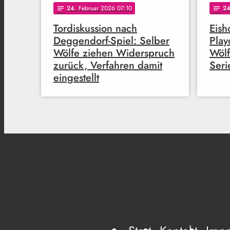
24
. Februar 2026 07:10
2
notes
notes
Tordiskussion nach
Eish
Deggendorf-Spiel: Selber
Play
Wölfe ziehen Widerspruch
Wölf
zurück, Verfahren damit
Seri
eingestellt