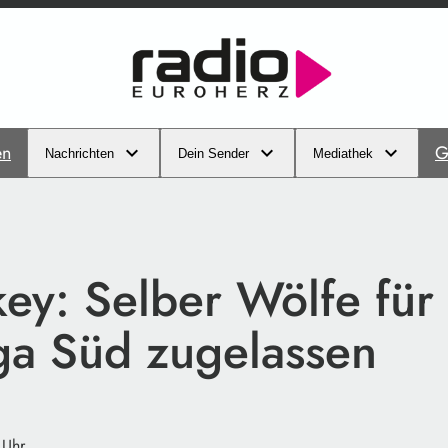
en
G
Nachrichten
Dein Sender
Mediathek
ey: Selber Wölfe für
ga Süd zugelassen
 Uhr