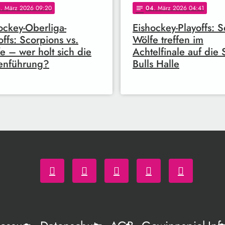
4
. März 2026 09:20
04
. März 2026 04:41
notes
ockey-Oberliga-
Eishockey-Playoffs: S
offs: Scorpions vs.
Wölfe treffen im
e – wer holt sich die
Achtelfinale auf die 
enführung?
Bulls Halle