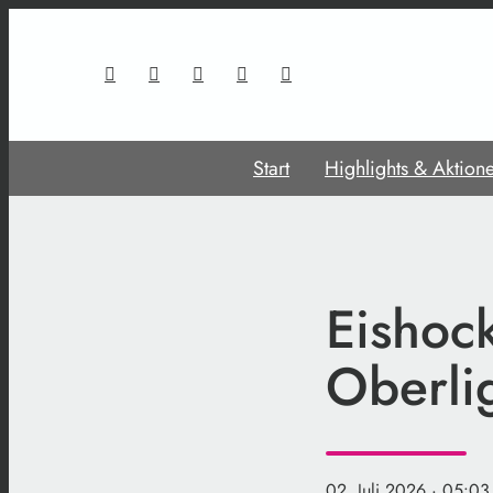
Start
Highlights & Aktion
Eishock
Oberli
02. Juli 2026
· 05:03